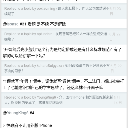
Replied to a topic by ooxiaoming
跟大家汇报下，昨天公司果然说不
6 月 23
›
日
续期了
@
isbase
#31 看题 是不续 不是解除
Replied to a topic by aptupdate
发现智驾已经和人一样会造成交通
6 月 22
›
日
拥堵了
“开智驾后亮小蓝灯”这个行为是约定俗成还是有什么标准规范？有了
解的可以给讲解一下吗？
Replied to a topic by koharuSuigyoza
如何改掉请年假不好意思不写
6 月 22
›
日
事由的习惯？
年假就写“年假 1”俩字，调休就写“调休”俩字，不二法门，都出社会打
工了也能意识到自己的学生思维了，还这么抹不开面子嘛
Replied to a topic by YoungKing6
介于国行 iPhone 和外版差距越来越
6 月
›
14 日
大，想换国内安卓了，求推荐品牌系列
@
YoungKing6
#4
> 怕政府不让用外版 iPhone