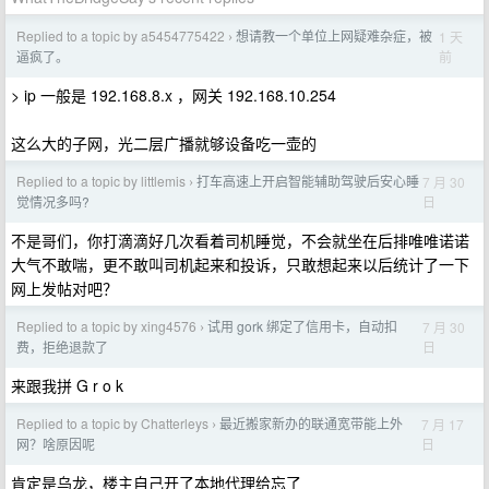
Replied to a topic by a5454775422
想请教一个单位上网疑难杂症，被
1 天
›
前
逼疯了。
> ip 一般是 192.168.8.x ，网关 192.168.10.254
这么大的子网，光二层广播就够设备吃一壶的
Replied to a topic by littlemis
打车高速上开启智能辅助驾驶后安心睡
7 月 30
›
日
觉情况多吗?
不是哥们，你打滴滴好几次看着司机睡觉，不会就坐在后排唯唯诺诺
大气不敢喘，更不敢叫司机起来和投诉，只敢想起来以后统计了一下
网上发帖对吧？
Replied to a topic by xing4576
试用 gork 绑定了信用卡，自动扣
7 月 30
›
日
费，拒绝退款了
来跟我拼 G r o k
Replied to a topic by Chatterleys
最近搬家新办的联通宽带能上外
7 月 17
›
日
网？啥原因呢
肯定是乌龙，楼主自己开了本地代理给忘了