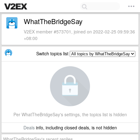
WhatTheBridgeSay
V2EX member #573701, joined on 2022-02-25 09:59:36
+08:00
Switch topics list
Per WhatTheBridgeSay's settings, the topics list is hidden
Deals
info, including closed deals, is not hidden
WhatTheBridgeSay's recent replies