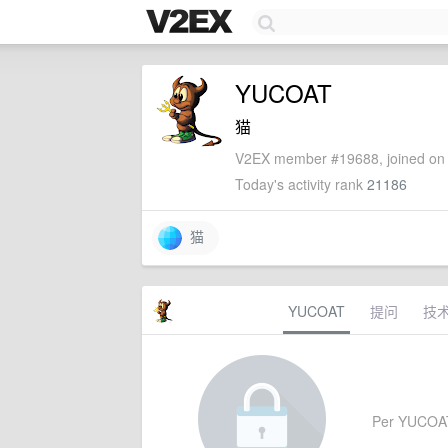
YUCOAT
猫
V2EX member #19688, joined on 
Today's activity rank
21186
猫
YUCOAT
提问
技
Per YUCOAT's