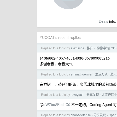
Deals
info,
YUCOAT's recent replies
Replied to a topic by
alexissde
推广
[神稳中转] GP
›
›
e10fe662-40b7-483a-b0f6-8b76090652ab
多谢老板，老板大气
Replied to a topic by
emmathoermer
生活方式
夏天
›
›
东方树叶、茶包泡的茶、蜜雪冰城里的茉莉绿茶
Replied to a topic by
loveyou1
分享发现
梁文锋四
›
›
@
qW7bo2FbzbC0
不一定的，Coding Agent
Replied to a topic by
chaosdefense
分享发现
Ope
›
›