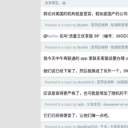
自家模型。😂
舆论对美国的机构就是宽容，假如是国产的公司
Replied to a topic by
Bullish
宽带症候群
联通新套餐
›
›
@
karlxu
名叫“流量王优享版 39”（编号：26GD30
Replied to a topic by
Bullish
宽带症候群
联通新套餐
›
›
我今天中午再联通的 app 里联系客服说要办理 
她们说已经下架了，然后我换成了另外一个，39 月 
Replied to a topic by
shum0412
宽带症候群
出国链
›
›
应该是查得更严格了，也可能是增加了随机的干
Replied to a topic by
laijh
分享发现
deepseek-v4
›
›
它们已经很便宜了，让他们赚一点吧。
Replied to a topic by
ModiKa2022
生活
大家各自的
›
›