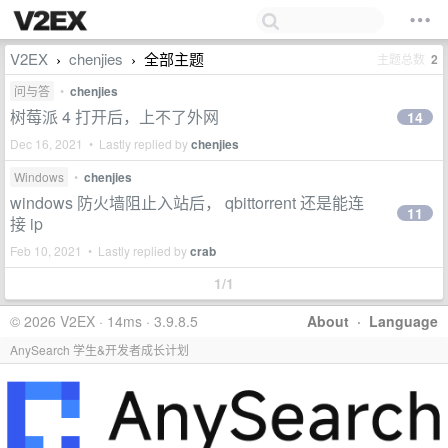
V2EX
chenjies
全部主题
主题总数
2
›
›
问与答
•
chenjies
树莓派 4 打开后，上不了外网
14
Dec 16, 2021 • Lastly replied by
chenjies
Windows
•
chenjies
windows 防火墙阻止入站后， qbittorrent 还是能连
11
接 ip
Feb 10, 2021 • Lastly replied by
crab
1/1
© 2026 V2EX · 14ms · 3.9.8.5
About
·
Language
AnySearch 学生&开发者成长计划