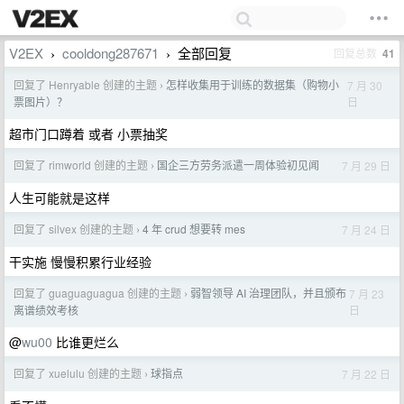
V2EX
cooldong287671
全部回复
回复总数
41
›
›
回复了 Henryable 创建的主题
怎样收集用于训练的数据集（购物小
7 月 30
›
日
票图片）？
超市门口蹲着 或者 小票抽奖
回复了 rimworld 创建的主题
国企三方劳务派遣一周体验初见闻
7 月 29 日
›
人生可能就是这样
回复了 silvex 创建的主题
4 年 crud 想要转 mes
7 月 24 日
›
干实施 慢慢积累行业经验
回复了 guaguaguagua 创建的主题
弱智领导 AI 治理团队，并且颁布
7 月 23
›
日
离谱绩效考核
@
wu00
比谁更烂么
回复了 xuelulu 创建的主题
球指点
7 月 22 日
›