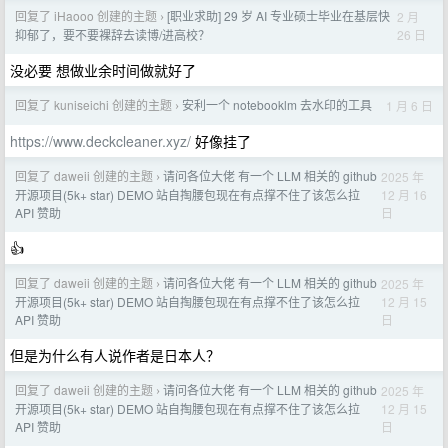
回复了 iHaooo 创建的主题
[职业求助] 29 岁 AI 专业硕士毕业在基层快
2 月
›
26 日
抑郁了，要不要裸辞去读博/进高校？
没必要 想做业余时间做就好了
回复了 kuniseichi 创建的主题
安利一个 notebooklm 去水印的工具
1 月 6 日
›
https://www.deckcleaner.xyz/
好像挂了
回复了 daweii 创建的主题
请问各位大佬 有一个 LLM 相关的 github
2025 年
›
12 月 16
开源项目(5k+ star) DEMO 站自掏腰包现在有点撑不住了该怎么拉
日
API 赞助
👍
回复了 daweii 创建的主题
请问各位大佬 有一个 LLM 相关的 github
2025 年
›
12 月 15
开源项目(5k+ star) DEMO 站自掏腰包现在有点撑不住了该怎么拉
日
API 赞助
但是为什么有人说作者是日本人？
回复了 daweii 创建的主题
请问各位大佬 有一个 LLM 相关的 github
2025 年
›
12 月 15
开源项目(5k+ star) DEMO 站自掏腰包现在有点撑不住了该怎么拉
日
API 赞助