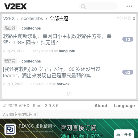
V2EX
cooltechbs
全部主题
主题总数
2
›
›
路由器
•
cooltechbs
软路由萌新求助：单网口小主机改软路由方案，单
13
臂？ USB 网卡？纯无线？
Aug 23, 2023 • Lastly replied by
hanguofu
程序员
•
cooltechbs
[我还有救吗] 20 岁早早入行， 30 岁还没当过
63
leader，润出来发现自己是那只最弱的鸡
Aug 9, 2023 • Lastly replied by
harwck
1/1
© 2026 V2EX · 9ms · 3.9.8.5
About
·
Language
AI订阅专用虚拟信用卡