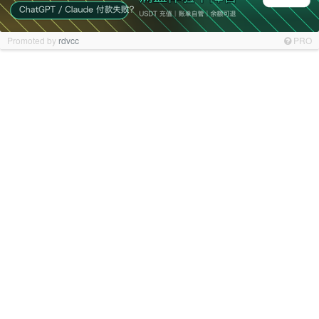
Promoted by
rdvcc
PRO