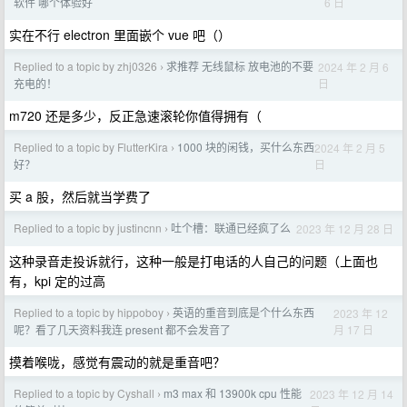
6 日
软件 哪个体验好
实在不行 electron 里面嵌个 vue 吧（）
Replied to a topic by zhj0326
求推荐 无线鼠标 放电池的不要
2024 年 2 月 6
›
日
充电的！
m720 还是多少，反正急速滚轮你值得拥有（
Replied to a topic by FlutterKira
1000 块的闲钱，买什么东西
2024 年 2 月 5
›
日
好？
买 a 股，然后就当学费了
Replied to a topic by justincnn
吐个槽：联通已经疯了么
2023 年 12 月 28 日
›
这种录音走投诉就行，这种一般是打电话的人自己的问题（上面也
有，kpi 定的过高
Replied to a topic by hippoboy
英语的重音到底是个什么东西
2023 年 12
›
月 17 日
呢？看了几天资料我连 present 都不会发音了
摸着喉咙，感觉有震动的就是重音吧？
Replied to a topic by Cyshall
m3 max 和 13900k cpu 性能
2023 年 12 月 14
›