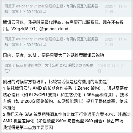
回复了 weicheng171258 创建的主题
有国内便宜的服务器
2025 年 11 月
›
21 日
吗，带宽上下 30 兆就可以
腾讯云可以，我是殿堂级代理商，有需要可以联系我，现在还有折
扣。VX:gzkji8 TG：@gether_cloud
回复了 weicheng171258 创建的主题
有国内便宜的服务器
2025 年 11 月
›
21 日
吗，带宽上下 30 兆就可以
国内，便宜，30M ，要是只要大厂的话推荐腾讯云锐驰
回复了 hsie 创建的主题
为什么新 CPU 的服务器价格更
2025 年 11 月 21
›
日
低？
刚出的时候官方有培训，比较官话但是也有些用的理由是：
1.依托腾讯云与 AMD 的长期合作关系（ Zen4c 架构），通过高密度
核心设计（如 512vCPU 支持）和工艺优化（ 35%面积缩减），技术
升级（如 2*200G 网络架构、玄灵智能网卡）提升了整体效率，使成
本摊薄
2.腾讯云在 SA9 首发期强调其性价比优于行业通用方案 40%，并通过
AMD 机型差异化（如性能型 SA9e 与普惠型 SA9 组合）抢占市场
我觉得是第二点为主要原因