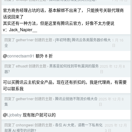
官方商务经理占坑的话，基本解绑不出来了， 只能换号关联代理商
话说回来了
其实还有一种方法，但是这里有腾讯云官方，好像不太方便说
v：Jack_Napier__
回复了 gether1ner 创建的主题
[年初特惠] 腾讯云各类服务器价格大
1 月 16
›
日
全
@
connectsam91
额外 8 折
回复了 ethusdt 创建的主题
黑客是如何找到带有漏洞的服务
2025 年 12 月 8
›
日
器？
可以买腾讯云主机安全产品，现在还有折扣的。我是代理商，有需要
可以联系我
回复了 gether1ner 创建的主题
腾讯云锐驰不限流价格大合
2025 年 12 月 8
›
日
集
@
Ljcbaby
现有账户就可以的
回复了 cnhongwei 创建的主题
各位 AI 大佬，请教一下私有化
2025 年 12 月
›
3 日
部署 AI 模型的问题?