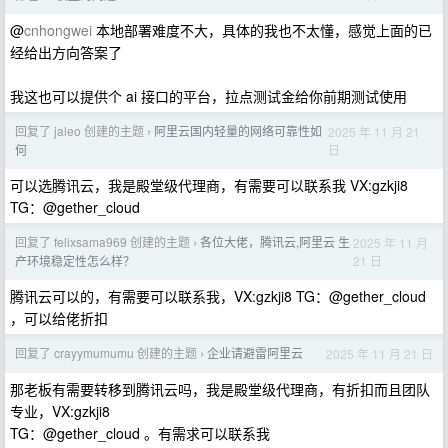
@
cnhongwei
本地部署难度不大，具体的我也不太懂，感觉上面的已
经给出方向答案了
我这也可以提供个 ai 接口的平台，拉点测试金给你前期测试使用
回复了 jaleo 创建的主题
阿里云国内轻量的网络可靠性如
2025 年 11 月 21
›
日
何
可以选腾讯云，我是殿堂级代理商，有需要可以联系我 VX:gzkji8
TG：@gether_cloud
回复了 felixsama969 创建的主题
各位大佬，腾讯云,阿里云 生
2025 年 11 月
›
21 日
产环境稳定性怎么样？
腾讯云可以的，有需要可以联系我，VX:gzkji8 TG：@gether_cloud
，可以给佬折扣
回复了 crayymumumu 创建的主题
企业请避雷阿里云
2025 年 11 月 21 日
›
那老板有需要转移到腾讯云吗，我是殿堂级代理商，有折扣而且团队
专业，VX:gzkji8
TG：@gether_cloud 。有需求可以联系我