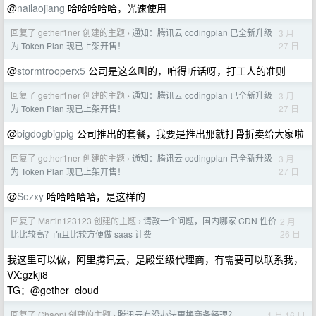
@
nailaojiang
哈哈哈哈哈，光速使用
回复了 gether1ner 创建的主题
通知：腾讯云 codingplan 已全新升级
3 月
›
27 日
为 Token Plan 现已上架开售！
@
stormtrooperx5
公司是这么叫的，咱得听话呀，打工人的准则
回复了 gether1ner 创建的主题
通知：腾讯云 codingplan 已全新升级
3 月
›
27 日
为 Token Plan 现已上架开售！
@
bigdogbigpig
公司推出的套餐，我要是推出那就打骨折卖给大家啦
回复了 gether1ner 创建的主题
通知：腾讯云 codingplan 已全新升级
3 月
›
27 日
为 Token Plan 现已上架开售！
@
Sezxy
哈哈哈哈哈，是这样的
回复了 Martin123123 创建的主题
请教一个问题，国内哪家 CDN 性价
2 月
›
26 日
比比较高？而且比较方便做 saas 计费
我这里可以做，阿里腾讯云，是殿堂级代理商，有需要可以联系我，
VX:gzkji8
TG：@gether_cloud
回复了 Chaopi 创建的主题
腾讯云有没办法更换商务经理？
1 月 16 日
›