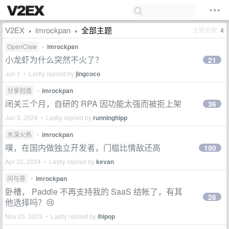
V2EX
imrockpan
全部主题
主题总数
4
›
›
OpenClaw
•
imrockpan
小龙虾为什么突然不火了？
21
Jun 1 • Lastly replied by
jingcoco
分享创造
•
imrockpan
闭关三个月，自研的 RPA 因功能太强而被拒上架
36
Jun 5, 2024 • Lastly replied by
runninghipp
水深火热
•
imrockpan
噗，在国内做独立开发者，门槛比情敌还高
190
Apr 20, 2024 • Lastly replied by
kevan
问与答
•
imrockpan
卧槽， Paddle 不再支持我的 SaaS 结帐了，有其
26
他选择吗？😢
Nov 25, 2023 • Lastly replied by
ihipop