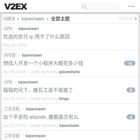
V2EX
lojoeshawn
全部主题
主题总数
6
›
›
VPN
•
lojoeshawn
优选的反代 ip 用不了什么原因
May 30, 2024
问与答
•
lojoeshawn
想找人开发一个小程序大概花多少钱
14
Apr 18, 2019 • Lastly replied by
guluwahaha
VPS
•
lojoeshawn
弱弱的问下，搬瓦工是不是崩了
5
Jan 22, 2019 • Lastly replied by
bingu
二手交易
•
lojoeshawn
出个平安的 airpods ,魔都面交有么
4
Jan 21, 2019 • Lastly replied by
lojoeshawn
二手交易
•
lojoeshawn