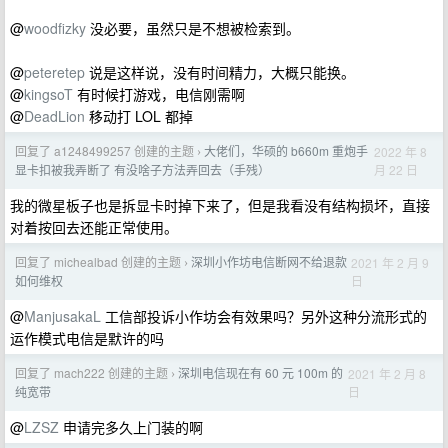
@
woodfizky
没必要，虽然只是不想被检索到。
@
peteretep
说是这样说，没有时间精力，大概只能换。
@
kingsoT
有时候打游戏，电信刚需啊
@
DeadLion
移动打 LOL 都掉
回复了 a1248499257 创建的主题
大佬们，华硕的 b660m 重炮手
2022 年 8
›
月 22 日
显卡扣被我弄断了 有没啥子方法弄回去（手残）
我的微星板子也是拆显卡时掉下来了，但是我看没有结构损坏，直接
对着按回去还能正常使用。
回复了 michealbad 创建的主题
深圳小作坊电信断网不给退款
2021 年 2 月 9
›
日
如何维权
@
ManjusakaL
工信部投诉小作坊会有效果吗？另外这种分流形式的
运作模式电信是默许的吗
回复了 mach222 创建的主题
深圳电信现在有 60 元 100m 的
2021 年 2 月 8
›
日
纯宽带
@
LZSZ
申请完多久上门装的啊