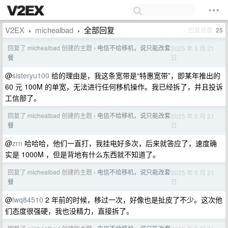
V2EX
michealbad
全部回复
回复总数
25
›
›
回复了 michealbad 创建的主题
电信不给移机，说只能改套
2025 年 5 月 21
›
日
餐
@
sisteryu100
给的理由是，我这条宽带是“特惠宽带”，即某年推出的
60 元 100M 的单宽，无法进行任何移机操作。我已经拆了，并且投诉
工信部了。
回复了 michealbad 创建的主题
电信不给移机，说只能改套
2025 年 5 月 21
›
日
餐
@
zrn
哈哈哈，他们一直打，我挂电好多次，后来就答应了，速度确
实是 1000M ，但是背地有什么东西就不知道了。
回复了 michealbad 创建的主题
电信不给移机，说只能改套
2025 年 5 月 21
›
日
餐
@
lwq84510
2 年前的时候，移过一次，好像也是扯皮了不少。这次他
们态度很强硬，我也没精力，直接拆了。