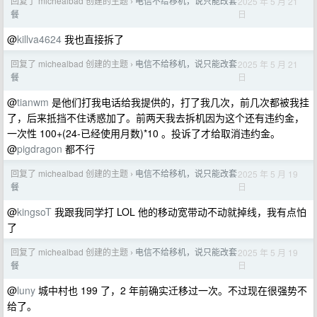
回复了 michealbad 创建的主题
电信不给移机，说只能改套
2025 年 5 月 21
›
日
餐
@
killva4624
我也直接拆了
回复了 michealbad 创建的主题
电信不给移机，说只能改套
2025 年 5 月 21
›
日
餐
@
tianwm
是他们打我电话给我提供的，打了我几次，前几次都被我挂
了，后来抵挡不住诱惑加了。前两天我去拆机因为这个还有违约金，
一次性 100+(24-已经使用月数)*10 。投诉了才给取消违约金。
@
pigdragon
都不行
回复了 michealbad 创建的主题
电信不给移机，说只能改套
2025 年 5 月 19
›
日
餐
@
kingsoT
我跟我同学打 LOL 他的移动宽带动不动就掉线，我有点怕
了
回复了 michealbad 创建的主题
电信不给移机，说只能改套
2025 年 5 月 19
›
日
餐
@
luny
城中村也 199 了，2 年前确实迁移过一次。不过现在很强势不
给了。