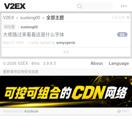
V2EX
suolong00
全部主题
主题总数
1
›
›
问与答
•
suolong00
大佬路过来看看这是什么字体
22
Sep 27, 2021 • Lastly replied by
sonyxperia
1/1
© 2026 V2EX · 8ms · 3.9.8.5
About
·
Language
重新掌控应用安全加速
Promoted by
AxisNow
PRO