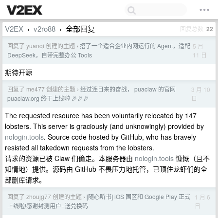
V2EX
v2ro88
全部回复
回复总数
22
›
›
回复了 yuanqi 创建的主题
搭了一个适合企业内网运行的 Agent，适配
5 月
›
11 日
DeepSeek，自带完整办公 Tools
期待开源
回复了 me477 创建的主题
经过连日来的奋战， puaclaw 的官网
3 月 10
›
日
puaclaw.org 终于上线啦 🎉🎉🎉
The requested resource has been voluntarily relocated by 147
lobsters. This server is graciously (and unknowingly) provided by
nologin.tools
. Source code hosted by GitHub, who has bravely
resisted all takedown requests from the lobsters.
请求的资源已被 Claw 们偷走。本服务器由
nologin.tools
慷慨（且不
知情地）提供。源码由 GitHub 不畏压力地托管，已顶住龙虾们的全
部删库请求。
回复了 zhoujg77 创建的主题
[随心听书] iOS 国区和 Google Play 正式
1 月 6
›
日
上线啦!感谢封测用户+送兑换码