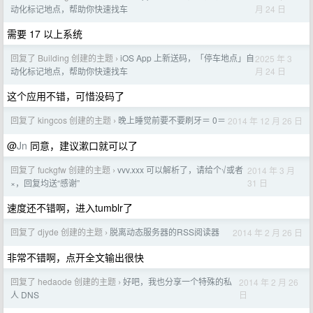
月 24 日
动化标记地点，帮助你快速找车
需要 17 以上系统
回复了 Building 创建的主题
iOS App 上新送码，「停车地点」自
2025 年 3
›
月 24 日
动化标记地点，帮助你快速找车
这个应用不错，可惜没码了
回复了 kingcos 创建的主题
晚上睡觉前要不要刷牙＝ 0＝
2014 年 12 月 26 日
›
@
Jn
同意，建议漱口就可以了
回复了 fuckgfw 创建的主题
vvv.xxx 可以解析了，请给个√或者
2014 年 3 月
›
31 日
×，回复均送“感谢”
速度还不错啊，进入tumblr了
回复了 djyde 创建的主题
脱离动态服务器的RSS阅读器
2014 年 2 月 26 日
›
非常不错啊，点开全文输出很快
回复了 hedaode 创建的主题
好吧，我也分享一个特殊的私
2014 年 2 月 26
›
日
人 DNS