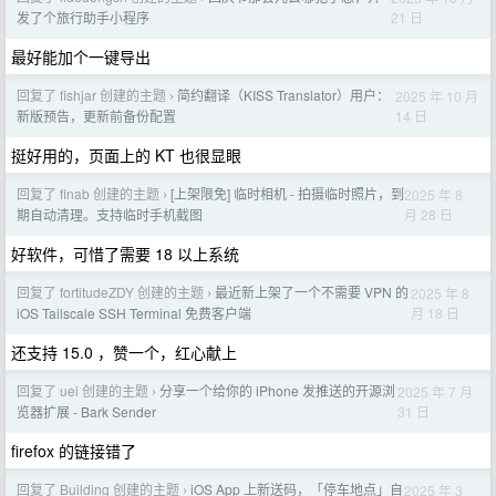
21 日
发了个旅行助手小程序
最好能加个一键导出
回复了 fishjar 创建的主题
简约翻译（KISS Translator）用户：
2025 年 10 月
›
14 日
新版预告，更新前备份配置
挺好用的，页面上的 KT 也很显眼
回复了 finab 创建的主题
[上架限免] 临时相机 - 拍摄临时照片，到
2025 年 8
›
月 28 日
期自动清理。支持临时手机截图
好软件，可惜了需要 18 以上系统
回复了 fortitudeZDY 创建的主题
最近新上架了一个不需要 VPN 的
2025 年 8
›
月 18 日
iOS Tailscale SSH Terminal 免费客户端
还支持 15.0 ，赞一个，红心献上
回复了 uei 创建的主题
分享一个给你的 iPhone 发推送的开源浏
2025 年 7 月
›
31 日
览器扩展 - Bark Sender
firefox 的链接错了
回复了 Building 创建的主题
iOS App 上新送码，「停车地点」自
2025 年 3
›