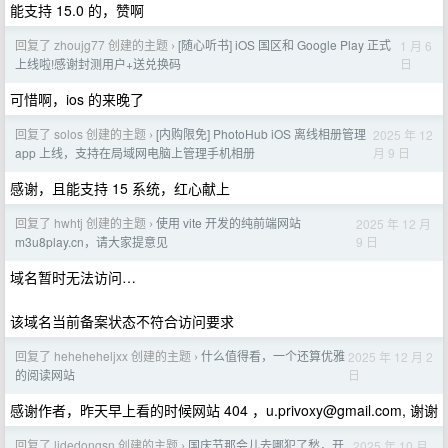
能支持 15.0 的，赞啊
回复了 zhoujg77 创建的主题
[随心听书] iOS 国区和 Google Play 正式
1 月 6
›
日
上线啦!感谢封测用户+送兑换码
可惜啊，ios 的来晚了
回复了 solos 创建的主题
[内购限免] PhotoHub iOS 离线相册管理
2025 年 12
›
月 9 日
app 上线，支持在局域网电脑上管理手机相册
感谢，且能支持 15 系统，红心献上
回复了 hwhtj 创建的主题
使用 vite 开发的纯前端网站
2025 年 12 月
›
9 日
m3u8play.cn，请大家提意见
域名暂时无法访问…
该域名当前备案状态不符合访问要求
回复了 heheheheljxx 创建的主题
什么值得看，一个还算优雅
2025 年 12 月 2
›
日
的阅读网站
感谢作者，昨天早上看的时候网站 404 ，
u.privoxy@gmail.com
, 谢谢
回复了 lidedongsn 创建的主题
国庆节那会儿去哪犯了愁，开
2025 年 10 月
›