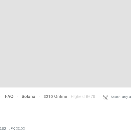
·
FAQ
·
Solana
·
3210 Online
Highest 6679
·
Select Langua
0:02
·
JFK 23:02