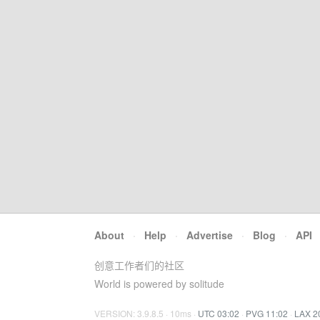
About
·
Help
·
Advertise
·
Blog
·
API
创意工作者们的社区
World is powered by solitude
VERSION: 3.9.8.5 · 10ms ·
UTC 03:02
·
PVG 11:02
·
LAX 2