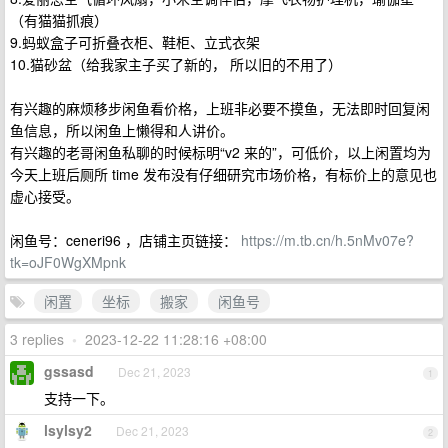
（有猫猫抓痕）
9.蚂蚁盒子可折叠衣柜、鞋柜、立式衣架
10.猫砂盆（给我家主子买了新的， 所以旧的不用了）
有兴趣的麻烦移步闲鱼看价格，上班非必要不摸鱼，无法即时回复闲
鱼信息，所以闲鱼上懒得和人讲价。
有兴趣的老哥闲鱼私聊的时候标明“v2 来的”，可低价，以上闲置均为
今天上班后厕所 time 发布没有仔细研究市场价格，有标价上的意见也
虚心接受。
闲鱼号：ceneri96 ，店铺主页链接：
https://m.tb.cn/h.5nMv07e?
tk=oJF0WgXMpnk
闲置
坐标
搬家
闲鱼号
3 replies
•
2023-12-22 11:28:16 +08:00
gssasd
Dec 21, 2023
1
支持一下。
lsylsy2
Dec 21, 2023
2