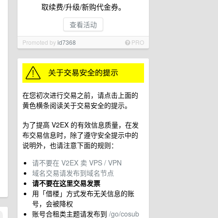
取续费/升级/新购代金券。
查看活动
Promoted by
id7368
PRO
在您初次进行交易之前，请点击上面的
黄色横条阅读关于交易安全的提示。
为了提高 V2EX 的有效信息质量，在发
布交易信息时，除了遵守安全提示中的
说明外，也请注意下面的规则：
请不要在 V2EX 卖 VPS / VPN
域名交易请发布到域名节点
请不要在这里交易发票
用「借楼」方式发布无关信息的账
号，会被降权
账号合租类主题请发布到
/go/cosub