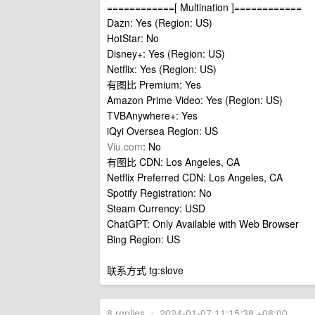
============[ Multination ]============
Dazn: Yes (Region: US)
HotStar: No
Disney+: Yes (Region: US)
Netflix: Yes (Region: US)
有图比 Premium: Yes
Amazon Prime Video: Yes (Region: US)
TVBAnywhere+: Yes
iQyi Oversea Region: US
Viu.com
: No
有图比 CDN: Los Angeles, CA
Netflix Preferred CDN: Los Angeles, CA
Spotify Registration: No
Steam Currency: USD
ChatGPT: Only Available with Web Browser
Bing Region: US
联系方式 tg:slove
8 replies
•
2024-01-07 11:15:38 +08:00