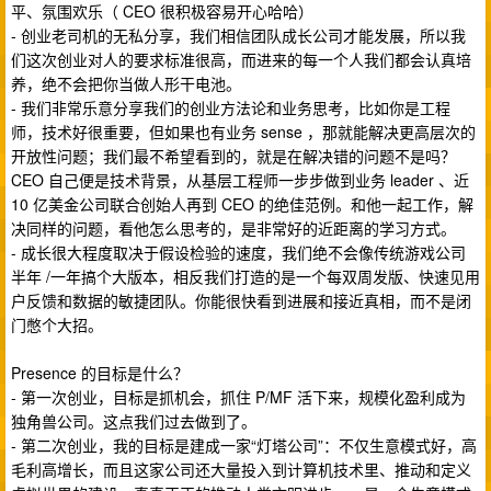
平、氛围欢乐（ CEO 很积极容易开心哈哈）
- 创业老司机的无私分享，我们相信团队成长公司才能发展，所以我
们这次创业对人的要求标准很高，而进来的每一个人我们都会认真培
养，绝不会把你当做人形干电池。
- 我们非常乐意分享我们的创业方法论和业务思考，比如你是工程
师，技术好很重要，但如果也有业务 sense ，那就能解决更高层次的
开放性问题；我们最不希望看到的，就是在解决错的问题不是吗？
CEO 自己便是技术背景，从基层工程师一步步做到业务 leader 、近
10 亿美金公司联合创始人再到 CEO 的绝佳范例。和他一起工作，解
决同样的问题，看他怎么思考的，是非常好的近距离的学习方式。
- 成长很大程度取决于假设检验的速度，我们绝不会像传统游戏公司
半年 /一年搞个大版本，相反我们打造的是一个每双周发版、快速见用
户反馈和数据的敏捷团队。你能很快看到进展和接近真相，而不是闭
门憋个大招。
Presence 的目标是什么？
- 第一次创业，目标是抓机会，抓住 P/MF 活下来，规模化盈利成为
独角兽公司。这点我们过去做到了。
- 第二次创业，我的目标是建成一家“灯塔公司”：不仅生意模式好，高
毛利高增长，而且这家公司还大量投入到计算机技术里、推动和定义