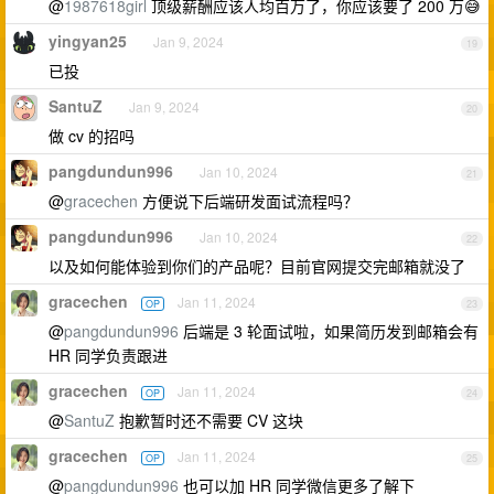
@
1987618girl
顶级薪酬应该人均百万了，你应该要了 200 万😅
yingyan25
Jan 9, 2024
19
已投
SantuZ
Jan 9, 2024
20
做 cv 的招吗
pangdundun996
Jan 10, 2024
21
@
gracechen
方便说下后端研发面试流程吗？
pangdundun996
Jan 10, 2024
22
以及如何能体验到你们的产品呢？目前官网提交完邮箱就没了
gracechen
Jan 11, 2024
OP
23
@
pangdundun996
后端是 3 轮面试啦，如果简历发到邮箱会有
HR 同学负责跟进
gracechen
Jan 11, 2024
OP
24
@
SantuZ
抱歉暂时还不需要 CV 这块
gracechen
Jan 11, 2024
OP
25
@
pangdundun996
也可以加 HR 同学微信更多了解下