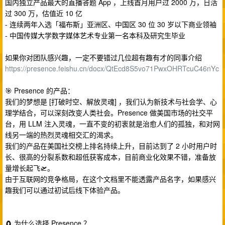
国内独立产品最大的直播答题 App ，上线首月用户过 2000 万，日活
过 300 万，估值近 10 亿
- 连续两年入选「福布斯」亚洲区、中国区 30 位 30 岁以下商业领袖
- 中国传媒大学数字媒体艺术专业第一名本科及研究生毕业
如果你对团队感兴趣，一定不要错过几位超有趣有才的同事介绍
https://presence.feishu.cn/docx/QtEcd8S5vo71PwxOHRTcuC46nYc
🎯 Presence 的产品：
我们的梦想是 [打破时空、解放灵魂] ，我们认为新技术与社会学、心
理学结合，可以深刻改变人类社会。Presence 做美国市场的社交平
台，用 LLM 注入灵魂，一直不变的初衷就是治愈人们的孤独，和对网
线另一端的热烈灵魂相交汇的渴求。
我们的产品在美国社交榜上排名持续上升，目前达到了 2 小时用户时
长、很高的分裂系数和超低获客成本，目前商业化效果不错，准备放
量增长起飞🛫。
由于互联网的竞争格局，在这个文档里不能透露产品名字，如果感兴
趣我们可以通过初试后线下体验产品。
🧲 为什么选择 Presence ？