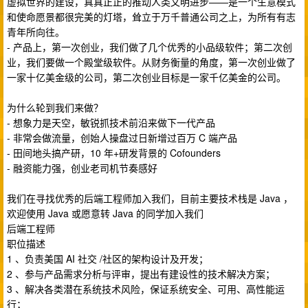
虚拟世界的建设，真真正正的推动人类文明进步——是一个生意模式
和使命愿景都很完美的灯塔，耸立于万千普通公司之上，为所有有志
青年所向往。
- 产品上，第一次创业，我们做了几个优秀的小品级软件；第二次创
业，我们要做一个殿堂级软件。从财务衡量的角度，第一次创业做了
一家十亿美金级的公司，第二次创业目标是一家千亿美金的公司。
为什么轮到我们来做？
- 想象力是天空，敏锐抓技术前沿来做下一代产品
- 非常会做流量，创始人操盘过日新增过百万 C 端产品
- 田间地头搞产研，10 年+研发背景的 Cofounders
- 融资能力强，创业老司机节奏感好
我们在寻找优秀的后端工程师加入我们，目前主要技术栈是 Java ，
欢迎使用 Java 或愿意转 Java 的同学加入我们
后端工程师
职位描述
1 、负责美国 AI 社交 /社区的架构设计及开发；
2 、参与产品需求分析与评审，提出有建设性的技术解决方案；
3 、解决各类潜在系统技术风险，保证系统安全、可用、高性能运
行；