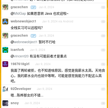
gracechen
Jan 8, 2024
OP
12
@
MidGap
如果愿意转 Java 也欢迎啦~
webnewobject1
Jan 9, 2024 via Android
13
全栈实习可以远程吗？
gracechen
Jan 9, 2024
OP
14
@
webnewobject1
暂时不行哈
icanfork
Jan 9, 2024
15
@
vincent20
有没有可能前者才是重点
1987618girl
Jan 9, 2024
16
我面了两轮被拒，也不知道啥原因，感觉是我薪水太高。天地良
心，我的薪水业内也就中等啊，可能是感觉我能力不配这么高
吧。
92Developer
Jan 9, 2024
17
嗯...陈桦那女的不错...
snoy
Jan 9, 2024
18