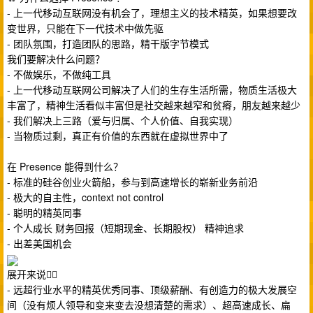
- 上一代移动互联网没有机会了，理想主义的技术精英，如果想要改
变世界，只能在下一代技术中做先驱
- 团队氛围，打造团队的思路，精干版字节模式
我们要解决什么问题？
- 不做娱乐，不做纯工具
- 上一代移动互联网公司解决了人们的生存生活所需，物质生活极大
丰富了，精神生活看似丰富但是社交越来越窄和贫瘠，朋友越来越少
- 我们解决上三路（爱与归属、个人价值、自我实现）
- 当物质过剩，真正有价值的东西就在虚拟世界中了
在 Presence 能得到什么？
- 标准的硅谷创业火箭船，参与到高速增长的崭新业务前沿
- 极大的自主性，context not control
- 聪明的精英同事
- 个人成长 财务回报（短期现金、长期股权） 精神追求
- 出差美国机会
展开来说👇🏻
- 远超行业水平的精英优秀同事、顶级薪酬、有创造力的极大发展空
间（没有烦人领导和变来变去没想清楚的需求）、超高速成长、扁