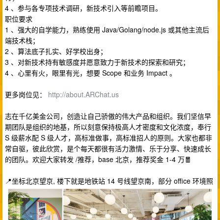
4 、参与各专项技术调研，新技术引入等前瞻项目。
职位要求
1 、强大的自学能力，熟练使用 Java/Golang/node.js 或其他主流后
端技术栈；
2 、算法底子扎实、好学校出身；
3 、对新技术持有敏感度并愿意致力于新技术的探索和研究；
4 、心里有火，眼里有光，想要 Scope 和业务 Impact 。
更多岗位见：
http://about.ARChat.us
志在千亿美金公司，创造让自己骄傲的伟大产品和组织。我们坚信早
期团队是组织的地基，所以刻意保持极高人才密度和文化浓度，奉行
S 级薪水配 S 级人才，高标准做事，高标准招人的原则。大家也都非
常自驱，彼此欣赏，是个每天都很有活力激情、乐于分享、快速成长
的团队。欢迎大家转发 /推荐，base 北京，推荐奖金 1-4 万🧧
📍坐标北京望京, 楼下就是地铁站 14 号线望京南，部分 office 环境照