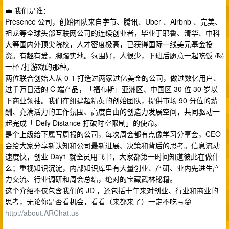
💼 我们是谁：
Presence 公司，创始团队来自字节、腾讯、Uber 、Airbnb 、完美、
祖龙等全球头部互联网公司的连续创业者，毕业于耶鲁、清华、中科
大等国内外顶尖院校，人才密度极高，已获得国际一线美元基金投
资。有趣有爱，脚踏实地。氛围好，人很少，下班后愿意一起吃饭 /喝
一杯 /打游戏的那种。
两位联合创始人从 0-1 打造过两家过亿美金的公司，做过数亿用户、
过千万日活的 C 端产品，「福布斯」亚洲区、中国区 30 位 30 岁以
下商业领袖。我们在组建超精英的创始团队，提供市场 90 分位的薪
酬、充满活力的工作氛围、高度自由的创造力发展空间，共同驱动一
起完成「 Defy Distance 打破时空限制」的使命。
是个上级给下属写周报的公司，每次周会都有点像学习分享会，CEO
会给大家分享新认知和公司最新进展、决策和背后的思考。信息流动
速度快，创业 Day1 就全员用飞书，大家都第一时间知道彼此在做什
么；重视知识沉淀，内部知识库里有大量创业、产研、业内先进生产
力交流、行业调研和周会总结，绝对的宝藏武林秘籍。
这个介绍不仅包含我们的 JD ，还包括十年来对创业、行业和商业的
思考，无论你是否看机会，看看（来都来了）一定不吃亏😜
http://about.ARChat.us