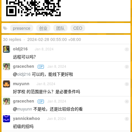
presence
创业
团队
CEO
30 replies
•
2024-02-28 00:55:00 +08:00
oldj216
Jan 8, 2024
1
远程可以吗？
gracechen
Jan 8, 2024
OP
2
@
oldj216
可以的，能线下更好啦
muyunn
Jan 8, 2024
3
好学校 的范围是什么？是必要条件吗
gracechen
Jan 8, 2024
OP
4
@
muyunn
不是哈，还是比较综合的看
yannickwhoo
Jan 8, 2024
5
初级的招吗