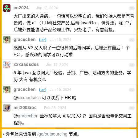
cn2024
Jan 12, 2024
26
大厂出来的人通病，一句话可以说明白的，我们创始人都是有背
景的，做 ai （ LLM)社交产品,后端 java/Go ，懂算法，除了写
后端外要能协助产品经理工作。只招老手，有意就投。
gracechen
Jan 15, 2024
OP
27
感谢从 V2 又入职了一位很棒的后端同学，后端还有最后 1 个
HC ，感兴趣的同学可以行动啦
xxxaadsdss
Jan 15, 2024
28
5 年 java 互联网大厂经验，营销、广告、活动方向的业务。学
历 大专 有机会么
gracechen
Jan 15, 2024
OP
29
@
xxxaadsdss
可以联系下 HR 哈
mit2008roc
Feb 28, 2024
30
@
gracechen
坐标加拿大 可以加入吗？国内是金融量化交易工
程师。
• 外包信息请发到
/go/outsourcing
节点。