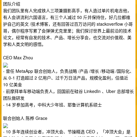
团队介绍
我们团队里有人完成铁人三项兼摄影高手，有人造过单片机电吉他，
有人会讲流利六国语言，有三个人减过 50 斤并保持住，好几位都维
护自己的英文 /技术博客，还有回答过百万访问的 stackoverflow 小哥
哥，偶尔程序写累了会弹弹尤克里里；我们探讨世界上最前沿的技术
论文，经常有自发的技术、产品、增长分享会，也交流对价值观、美
学和人类文明的感悟。
CEO Max Zhou
- 曾任 MetaApp 联合创始人，负责战略 /产品 /增长 /移动端 /国际化、
从 0-1 打造超过 2 亿用户、过千万日活产品，规模化盈利，估值近
10 亿美金
- 前摩拜单车移动端负责人，回国前在硅谷 LinkedIn 、Uber 总部增长
团队做研发
- 14 岁参加高考，中科大少年班、耶鲁计算机系硕士
联合创始人 陈桦 Grace
- 10 多年连续创业者，冲顶大会、节操精选 CEO ，「冲顶大会」是