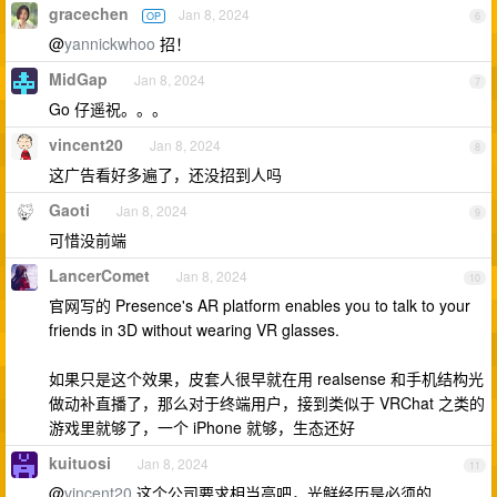
gracechen
Jan 8, 2024
OP
6
@
yannickwhoo
招！
MidGap
Jan 8, 2024
7
Go 仔遥祝。。。
vincent20
Jan 8, 2024
8
这广告看好多遍了，还没招到人吗
Gaoti
Jan 8, 2024
9
可惜没前端
LancerComet
Jan 8, 2024
10
官网写的 Presence's AR platform enables you to talk to your
friends in 3D without wearing VR glasses.
如果只是这个效果，皮套人很早就在用 realsense 和手机结构光
做动补直播了，那么对于终端用户，接到类似于 VRChat 之类的
游戏里就够了，一个 iPhone 就够，生态还好
kuituosi
Jan 8, 2024
11
@
vincent20
这个公司要求相当高吧，光鲜经历是必须的