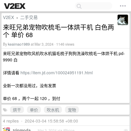
V2EX
二手交易
›
来旺兄弟宠物吹梳毛一体烘干机 白色两
个 单价 68
By
keaimao1989
at Mar 3, 2024 · 1146 views
来旺兄弟宠物吹风机吹水机猫毛梳子狗狗洗澡吹梳毛一体烘干机 pd-
9990 白
详情请看
https://item.jd.com/100024951191.html
全新一次都没用过，没有发票
单价 68 ，两个一起 120 ，到付
烘干
单价
吹水机
宠物
4 replies
•
2024-03-04 15:58:58 +08:00
tripmoda
Mar 3, 2024 via iPhone
1