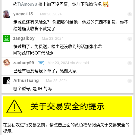
@
TiAmo998
楼上加了没回复，你加下我微信吧
yueye115
Mar 23, 2024
6
走咸鱼还有风险么？ 你把钱付给他，他发的东西不到货，你不
给她确认收货不就完了
zangaiboy
Mar 23, 2024
7
快过期了，免费送，楼主还没收到的话加张小龙
MTgzMTk5OTY5Mzk=
zachary99
Mar 23, 2024 via Android
OP
8
已经有坛友帮我下单了，感谢大家
ArthurTsang
Mar 25, 2024
9
哪个型号, 是 IH 的吗
在您初次进行交易之前，请点击上面的黄色横条阅读关于交易安全的
提示。