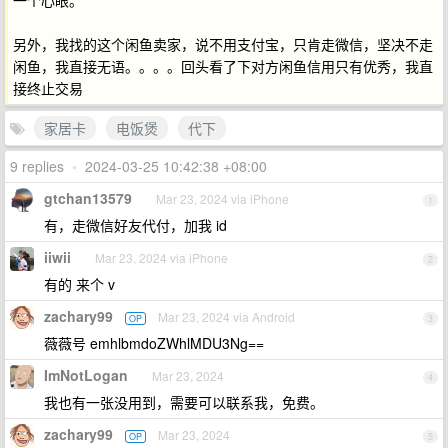
一个心眼。
另外，我找的这个闲鱼卖家，说不用支付宝，只肯走微信，坚决不走
闲鱼，我直接无语。。。。回头看了下对方闲鱼信用只有优秀，我直
接终止交易
家居卡
电饭煲
代下
9 replies
•
2024-03-25 10:42:38 +08:00
gtchan13579
Mar 23, 2024 via iPhone
1
有，走微信好友代付，加我 id
iiwii
Mar 23, 2024 via iPhone
2
有的 来个 v
zachary99
Mar 23, 2024 via Android
OP
3
薇薇号 emhlbmdoZWhlMDU3Ng==
ImNotLogan
Mar 23, 2024
4
我也有一张没用到，需要可以联系我，免费。
zachary99
Mar 23, 2024
OP
5