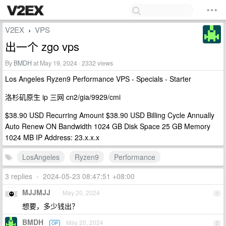
V2EX
VPS
›
出一个 zgo vps
By
BMDH
at May 19, 2024 · 2332 views
Los Angeles Ryzen9 Performance VPS - Specials - Starter
洛杉矶原生 ip 三网 cn2/gia/9929/cmi
$38.90 USD Recurring Amount $38.90 USD Billing Cycle Annually
Auto Renew ON Bandwidth 1024 GB Disk Space 25 GB Memory
1024 MB IP Address: 23.x.x.x
LosAngeles
Ryzen9
Performance
3 replies
•
2024-05-23 08:47:51 +08:00
MJJMJJ
May 20, 2024
1
想要，多少钱出？
BMDH
May 20, 2024
OP
2