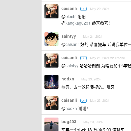
caisanli
May 20, 2024
OP
@
elechi
谢谢
@
kangkag0231
恭喜恭喜！
saintyy
May 21, 2024
@
caisanli
好的 恭喜提车 话说我单位
caisanli
May 21, 2024 via iPhone
OP
@
saintyy
哈哈哈谢谢 为啥要加个“年轻”
hodxn
May 23, 2024
恭喜，去年这阵我提的。呲牙
caisanli
May 23, 2024
OP
@
hodxn
谢谢！
bug403
May 23, 2024
前年一个小伙 18 万提的 03 这辆车