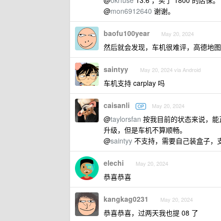
@
okrfuse
13.6 ，买了 1800 的店保。
@
mon6912640
谢谢。
baofu100year
May 20, 2024
然后就会发现，车机很难评，高德地图没
saintyy
May 20, 2024 via Android
车机支持 carplay 吗
caisanli
May 20, 2024
OP
@
taylorsfan
按我目前的状态来说，能正
升级，但是车机不算顺畅。
@
saintyy
不支持，需要自己装盒子，支持 
elechi
May 20, 2024
恭喜恭喜
kangkag0231
May 20, 2024
恭喜恭喜，过两天我也提 08 了