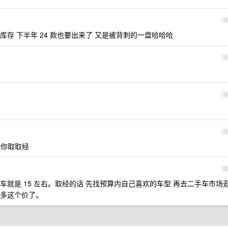
1
库存 下半年 24 款也要出来了 又是被背刺的一盘哈哈哈
1
1
1
找你取取经
2
就是 15 左右。取经的话 先找预算内自己喜欢的车型 再去二手车市场
不多这个价了。