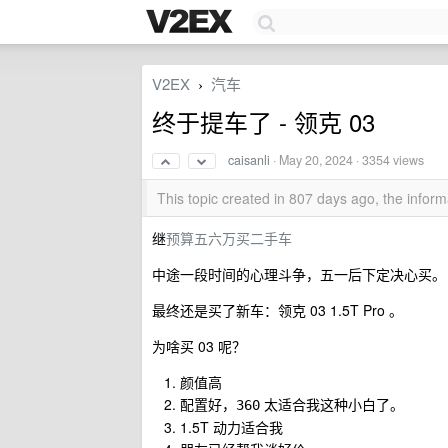
V2EX
汽车
›
终于提车了 - 领克 03
caisanli
·
May 20, 2024
· 3354 views
This topic created in 807 days ago, the info
继
预算五六万买二手车
中途一段时间的心理斗争，五一后下定决心买。
最终还是买了新车：领克 03 1.5T Pro 。
为啥买 03 呢？
颜值高
配置好，
太适合我这种小白了。
360
1.5T 动力适合我