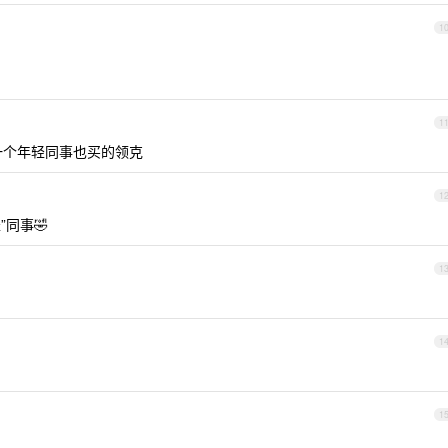
1
1
一个年轻同事也买的领克
1
同事🤣
1
1
1