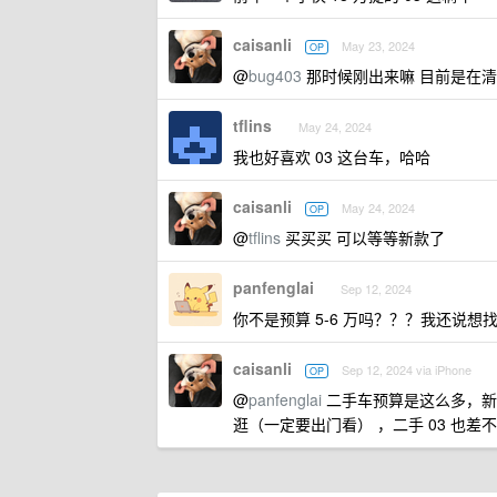
caisanli
May 23, 2024
OP
@
bug403
那时候刚出来嘛 目前是在清
tflins
May 24, 2024
我也好喜欢 03 这台车，哈哈
caisanli
May 24, 2024
OP
@
tflins
买买买 可以等等新款了
panfenglai
Sep 12, 2024
你不是预算 5-6 万吗？？？我还说想
caisanli
Sep 12, 2024 via iPhone
OP
@
panfenglai
二手车预算是这么多，新车
逛（一定要出门看） ，二手 03 也差