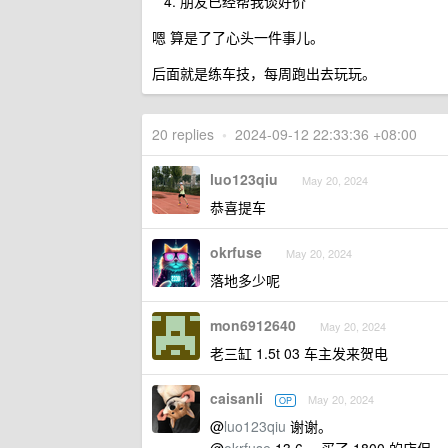
朋友已经帮我谈好价
嗯 算是了了心头一件事儿。
后面就是练车技，每周跑出去玩玩。
20 replies
•
2024-09-12 22:33:36 +08:00
luo123qiu
May 20, 2024
恭喜提车
okrfuse
May 20, 2024
落地多少呢
mon6912640
May 20, 2024
老三缸 1.5t 03 车主发来贺电
caisanli
May 20, 2024
OP
@
luo123qiu
谢谢。