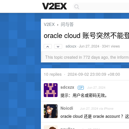
V2EX
问与答
›
oracle cloud 账号突
sdcxzx
·
Jun 27, 2024
· 3341 views
This topic created in 772 days ago, the info
10 replies
•
2024-09-02 23:00:09 +08:00
sdcxzx
Jun 27, 2024
OP
提示：用户名或密码无效。
Noicdi
Jun 27, 2024 via iPhone
oracle cloud 还是 oracle acco