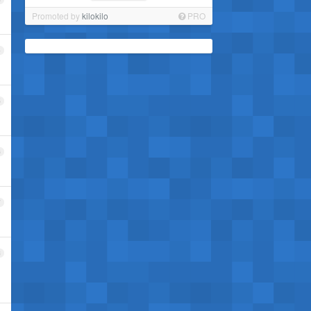
Promoted by
kilokilo
PRO
4
5
6
7
8