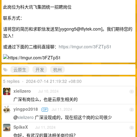
此岗位为科大讯飞集团统一招聘岗位
联系方式：
请将您的简历和求职信发送至[
yygong5@iflytek.com
]。我们期待您的
加入！
或通过下面的二维码直接聊：
https://imgur.com/3FZTpS1
云原生
开发
杭州
5 replies
•
2024-07-14 21:19:32 +08:00
xielizero
Jul 10, 2024
1
广深有岗位么，也是云原生相关的
yingpo2018
Jul 11, 2024
OP
2
@
xielizero
广深没现成的，现在招这个岗的公司很少
SpikeX
Jul 11, 2024
3
你好，有武汉的算法相关岗位吗？