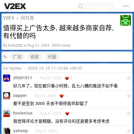
V2EX
问与答
›
值得买上广告太多, 越来越多商家自荐,
有代替的吗
By
huhu222
at Aug 21, 2024 · 6854 views
广告
商家
代替
44 replies
•
2024-12-16 11:10:48 +08:00
dfdd1811
Aug 21, 2024
2
1
好几年了，现在都只看小时榜，乱七八糟的推送不如不看
zapper
Aug 21, 2024
1
2
要不是签到 3000 天舍不得停我早卸载了
foolenius
Aug 21, 2024
1
3
我觉得评论才是精髓，没有评论的还是要多考虑考虑
ysheep
Aug 21, 2024
4