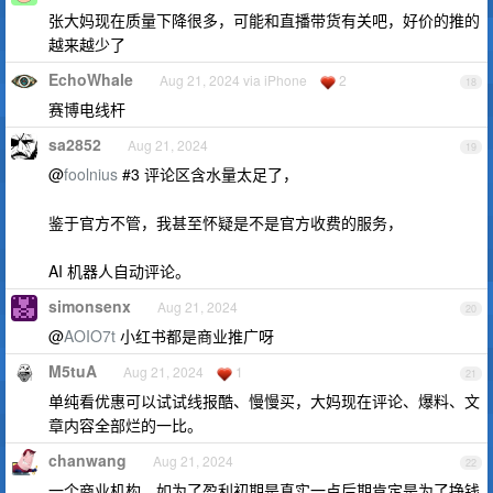
张大妈现在质量下降很多，可能和直播带货有关吧，好价的推的
越来越少了
EchoWhale
Aug 21, 2024 via iPhone
2
18
赛博电线杆
sa2852
Aug 21, 2024
19
@
foolnius
#3 评论区含水量太足了，
鉴于官方不管，我甚至怀疑是不是官方收费的服务，
AI 机器人自动评论。
simonsenx
Aug 21, 2024
20
@
AOIO7t
小红书都是商业推广呀
M5tuA
Aug 21, 2024
1
21
单纯看优惠可以试试线报酷、慢慢买，大妈现在评论、爆料、文
章内容全部烂的一比。
chanwang
Aug 21, 2024
22
一个商业机构。如为了盈利初期是真实一点后期肯定是为了挣钱