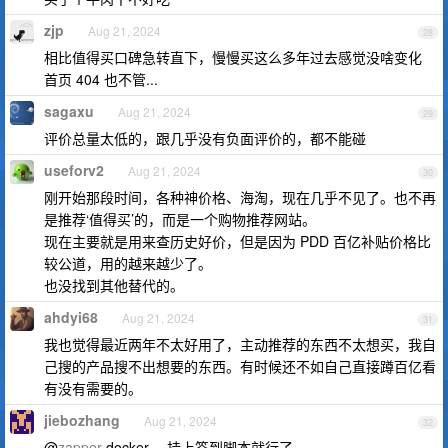
zjp
Aug 21, 2024
28
相比值得买口碑急转直下，慢慢买这么多年过去感觉没啥变化
首页 404 也不管...
sagaxu
Aug 21, 2024
29
评价总量太低的，跟几乎没有负面评价的，都不能碰
useforv2
Aug 21, 2024
30
刚开始那段时间，各种神价格、海淘，现在几乎不见了。也不再
是推荐‘值得买’的，而是一个购物推荐网站。
现在主要就是用来查历史好价，但是因为 PDD 百亿补贴价格比
较公道，用的越来越少了。
也没找到其他替代的。
ahdyi68
Aug 21, 2024
31
我也觉得最近两年不太好用了，主动推荐的东西不太想买，我自
己搜的产品搜不出想要的东西。有时候还不如自己直接蹲百亿看
有没有需要的。
jiebozhang
Aug 21, 2024
32
@
zapper
docker ，挂上签到脚本就行了