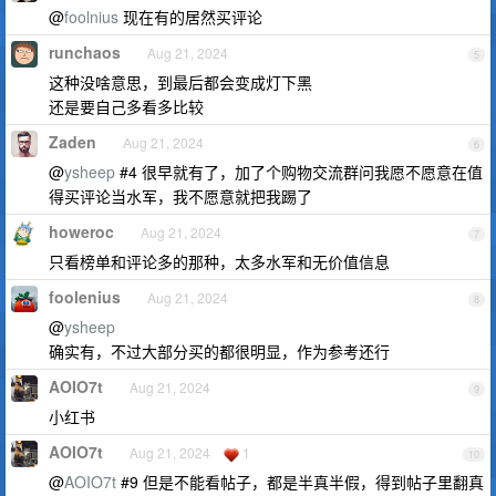
@
foolnius
现在有的居然买评论
runchaos
Aug 21, 2024
5
这种没啥意思，到最后都会变成灯下黑
还是要自己多看多比较
Zaden
Aug 21, 2024
6
@
ysheep
#4 很早就有了，加了个购物交流群问我愿不愿意在值
得买评论当水军，我不愿意就把我踢了
howeroc
Aug 21, 2024
7
只看榜单和评论多的那种，太多水军和无价值信息
foolenius
Aug 21, 2024
8
@
ysheep
确实有，不过大部分买的都很明显，作为参考还行
AOIO7t
Aug 21, 2024
9
小红书
AOIO7t
Aug 21, 2024
1
10
@
AOIO7t
#9 但是不能看帖子，都是半真半假，得到帖子里翻真