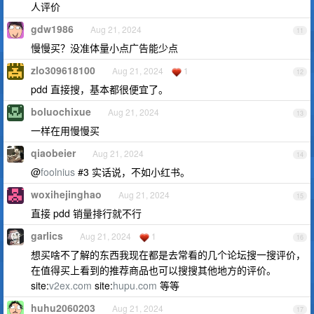
人评价
gdw1986
Aug 21, 2024
11
慢慢买？没准体量小点广告能少点
zlo309618100
Aug 21, 2024
1
12
pdd 直接搜，基本都很便宜了。
boluochixue
Aug 21, 2024
13
一样在用慢慢买
qiaobeier
Aug 21, 2024
14
@
foolnius
#3 实话说，不如小红书。
woxihejinghao
Aug 21, 2024
15
直接 pdd 销量排行就不行
garlics
Aug 21, 2024
1
16
想买啥不了解的东西我现在都是去常看的几个论坛搜一搜评价，
在值得买上看到的推荐商品也可以搜搜其他地方的评价。
site:
v2ex.com
site:
hupu.com
等等
huhu2060203
Aug 21, 2024
17