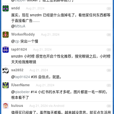
wtdd
Aug 21, 2024
33
属实，现在 smzdm 已经是什么值掉毛了，看他家任何东西都等
于直接看广告……
@
M5tuA
WorkerRoddy
Aug 21, 2024
34
@
zjp
突出一个慢
tap91624
Aug 21, 2024
35
smzdm 小时榜 感觉也开启个性化推荐，搜完眼镜之后，小时榜
天天给我推眼镜
sa2852
Aug 21, 2024
36
@
tap91624
#35 自信点，就是。
IUserName
Aug 21, 2024
37
@
qiaobeier
#14 小红书的水军才多呢，图片都是一毛一样的，
根本看不了
kulous
Aug 21, 2024 via Android
38
值得买已经废了，虽然每天都看。越来越没意思，就买点生活用