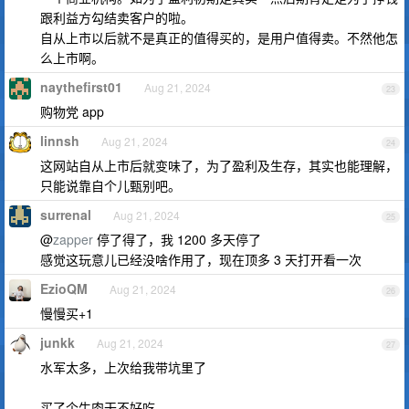
跟利益方勾结卖客户的啦。
自从上市以后就不是真正的值得买的，是用户值得卖。不然他怎
么上市啊。
naythefirst01
Aug 21, 2024
23
购物党 app
linnsh
Aug 21, 2024
24
这网站自从上市后就变味了，为了盈利及生存，其实也能理解，
只能说靠自个儿甄别吧。
surrenal
Aug 21, 2024
25
@
zapper
停了得了，我 1200 多天停了
感觉这玩意儿已经没啥作用了，现在顶多 3 天打开看一次
EzioQM
Aug 21, 2024
26
慢慢买+1
junkk
Aug 21, 2024
27
水军太多，上次给我带坑里了
买了个牛肉干不好吃