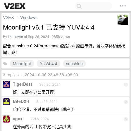
V2EX
Windows
›
Moonlight v6.1 已支持 YUV4:4:4
By
likeflower
at Sep 26, 2024 · 2858 views
配合 sunshine 0.24(prerelease)版就 ok 原画串流，解决字体边缘模
糊，爽！
Moonlight
YUV4:4:4
sunshine
3 replies
•
2024-10-06 23:48:58 +08:00
TigerBest
Sep 26, 2024
1
好！立即在办公室开摸！
BiteDXH
Sep 26, 2024
2
哈哈不错，不过眼睛都快自适应了
xgxxl
Oct 6, 2024
3
在外面的话 上传带宽不足真头疼