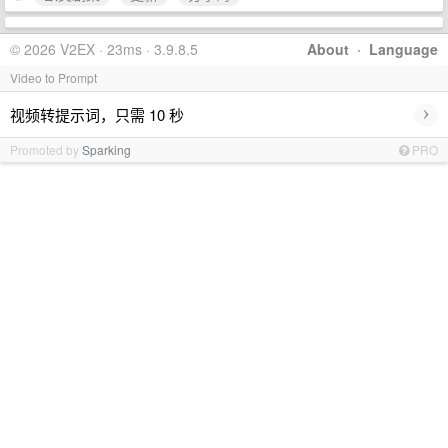
© 2026 V2EX · 23ms · 3.9.8.5
About
·
Language
Video to Prompt
›
视频转提示词，只需 10 秒
Promoted by
Sparking
PRO