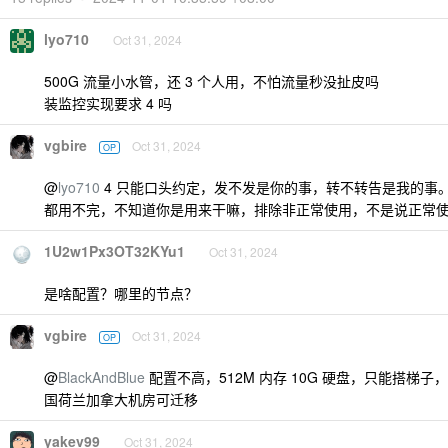
lyo710
Oct 31, 2024
500G 流量小水管，还 3 个人用，不怕流量秒没扯皮吗
装监控实现要求 4 吗
vgbire
Oct 31, 2024
OP
@
lyo710
4 只能口头约定，发不发是你的事，转不转告是我的事。5
都用不完，不知道你是用来干嘛，排除非正常使用，不是说正常
1U2w1Px3OT32KYu1
Oct 31, 2024
是啥配置？哪里的节点？
vgbire
Oct 31, 2024
OP
@
BlackAndBlue
配置不高，512M 内存 10G 硬盘，只能搭梯子，延迟
国荷兰加拿大机房可迁移
yakev99
Oct 31, 2024