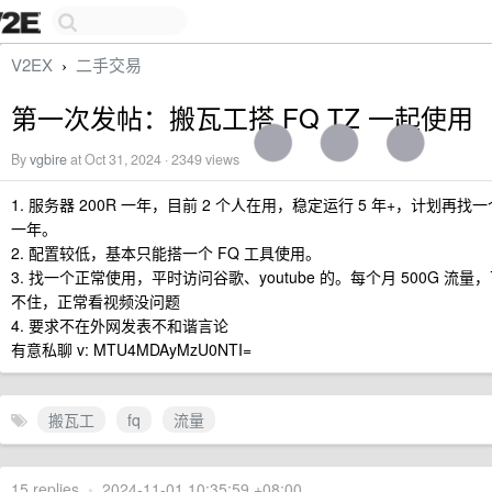
V2EX
二手交易
›
第一次发帖：搬瓦工搭 FQ TZ 一起使用
By
vgbire
at Oct 31, 2024 · 2349 views
1. 服务器 200R 一年，目前 2 个人在用，稳定运行 5 年+，计划再找
一年。
2. 配置较低，基本只能搭一个 FQ 工具使用。
3. 找一个正常使用，平时访问谷歌、youtube 的。每个月 500G 流
不住，正常看视频没问题
4. 要求不在外网发表不和谐言论
有意私聊 v: MTU4MDAyMzU0NTI=
搬瓦工
fq
流量
15 replies
•
2024-11-01 10:35:59 +08:00