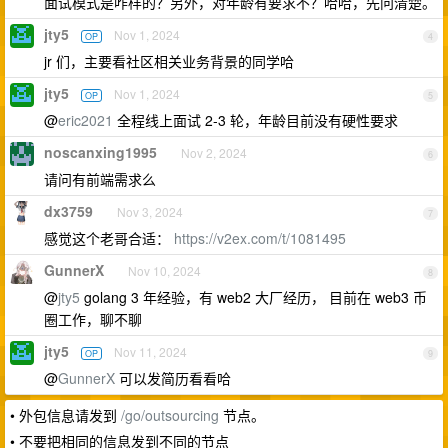
面试模式是咋样的？另外，对年龄有要求不？哈哈，先问清楚。
jty5
Nov 1, 2024
OP
4
jr 们，主要看社区相关业务背景的同学哈
jty5
Nov 1, 2024
OP
5
@
eric2021
全程线上面试 2-3 轮，年龄目前没有硬性要求
noscanxing1995
Nov 2, 2024
6
请问有前端需求么
dx3759
Nov 3, 2024
7
感觉这个老哥合适：
https://v2ex.com/t/1081495
GunnerX
Nov 10, 2024
8
@
jty5
golang 3 年经验，有 web2 大厂经历， 目前在 web3 币
圈工作，聊不聊
jty5
Nov 11, 2024
OP
9
@
GunnerX
可以发简历看看哈
• 外包信息请发到
/go/outsourcing
节点。
• 不要把相同的信息发到不同的节点