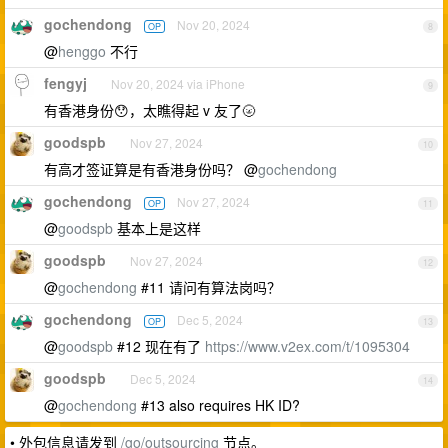
gochendong
Nov 20, 2024
OP
8
@
henggo
不行
fengyj
Nov 20, 2024 via iPhone
9
有香港身份😯，太瞧得起 v 友了🌝
goodspb
Nov 27, 2024
10
有高才签证算是有香港身份吗？ @
gochendong
gochendong
Nov 27, 2024
OP
11
@
goodspb
基本上是这样
goodspb
Nov 27, 2024
12
@
gochendong
#11 请问有算法岗吗？
gochendong
Dec 5, 2024
OP
13
@
goodspb
#12 现在有了
https://www.v2ex.com/t/1095304
goodspb
Dec 5, 2024
14
@
gochendong
#13 also requires HK ID?
• 外包信息请发到
/go/outsourcing
节点。