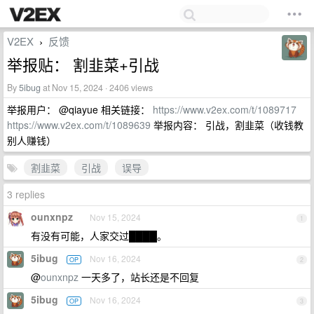
V2EX
反馈
›
举报贴： 割韭菜+引战
By
5ibug
at Nov 15, 2024 · 2406 views
举报用户： @qiayue 相关链接：
https://www.v2ex.com/t/1089717
https://www.v2ex.com/t/1089639
举报内容： 引战，割韭菜（收钱教
别人赚钱）
割韭菜
引战
误导
3 replies
ounxnpz
Nov 15, 2024
1
有没有可能，人家交过████。
5ibug
Nov 16, 2024
OP
2
@
ounxnpz
一天多了，站长还是不回复
5ibug
Nov 16, 2024
OP
3