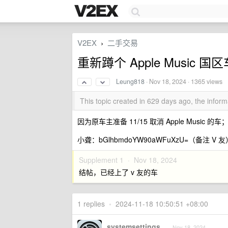
V2EX
二手交易
›
重新蹲个 Apple Music 国区
Leung818
·
Nov 18, 2024
· 1365 views
This topic created in 629 days ago, the info
因为原车主准备 11/15 取消 Apple Music
小聋：bGlhbmdoYW90aWFuXzU=（备注 V 友
Supplement 1 ·
Nov 18, 2024
结帖，已经上了 v 友的车
1 replies
•
2024-11-18 10:50:51 +08:00
systemsettings
Nov 18, 2024