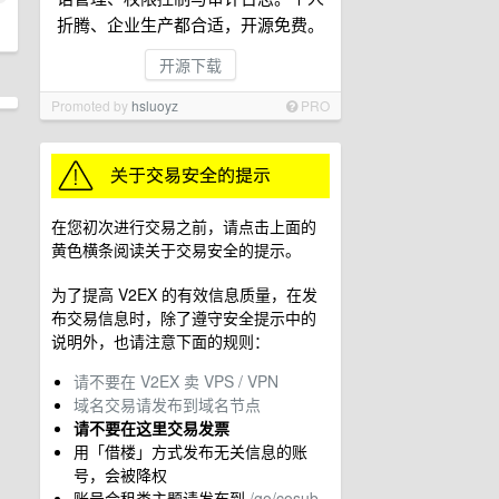
折腾、企业生产都合适，开源免费。
开源下载
Promoted by
hsluoyz
PRO
在您初次进行交易之前，请点击上面的
黄色横条阅读关于交易安全的提示。
为了提高 V2EX 的有效信息质量，在发
布交易信息时，除了遵守安全提示中的
说明外，也请注意下面的规则：
请不要在 V2EX 卖 VPS / VPN
域名交易请发布到域名节点
请不要在这里交易发票
用「借楼」方式发布无关信息的账
号，会被降权
账号合租类主题请发布到
/go/cosub