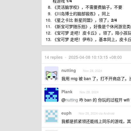
程游戏
1/4
《灵活脑学校》，不需要费脑子，不要
《川岛博士的脑部锻炼》，同上
《星之卡比 新星同盟》，领了，
2/4
《新宝可梦随乐拍》，好像是个休闲游览类的
《宝可梦 走吧！皮卡丘》，领了，陪小孩
《宝可梦 走吧！伊布》，基本同上，皮卡
14 replies
•
2025-04-08 10:13:15 +08:00
nutting
Nov 28, 2024
我用 mig 被 ban 了，打不开商店
Plank
Nov 28, 2024
@
nutting
咋 ban 的 你玩的过程开 wifi
euph
Nov 28, 2024 via Android
我都是抓紧领还能线上同乐的游戏，其