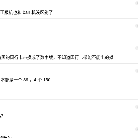
版机也和 ban 机没区别了
把之前买的国行卡带换成了数字版，不知道国行卡带能不能出的掉
是一个 39 ，4 个 150
吗？