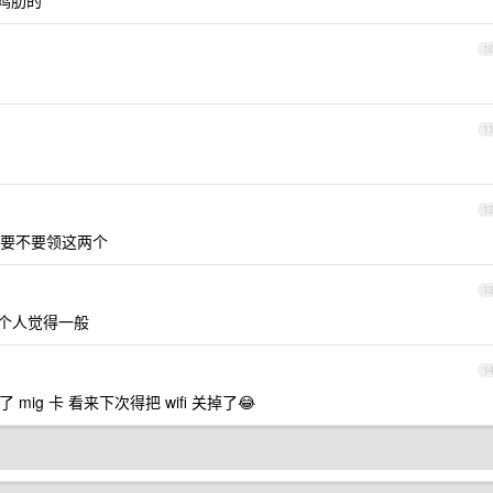
鸡肋的
1
1
1
要不要领这两个
1
个人觉得一般
1
 mig 卡 看来下次得把 wifi 关掉了😂