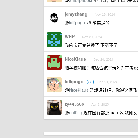
@
amorphobia
不可以，国行卡带是最
jemyzhang
Nov 28, 2024
@
lollipogo
#9 确实是的
WHP
Nov 29, 2024
我的宝可梦兑换了 下载不了
NiceKlaus
Dec 20, 2024
脑学校和脑训练适合孩子玩吗？在考虑
lollipogo
Dec 21, 2024
OP
@
NiceKlaus
游戏设计吧，你说这俩我
zy445566
Apr 8, 2025
@
nutting
现在国行都还 ban 么 我刚买了