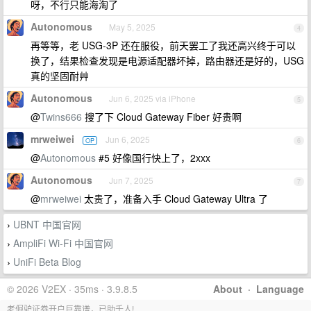
呀，不行只能海淘了
Autonomous
May 5, 2025
4
再等等，老 USG-3P 还在服役，前天罢工了我还高兴终于可以
换了，结果检查发现是电源适配器坏掉，路由器还是好的，USG
真的坚固耐艸
Autonomous
Jun 6, 2025 via iPhone
5
@
Twins666
搜了下 Cloud Gateway Fiber 好贵啊
mrweiwei
Jun 6, 2025
OP
6
@
Autonomous
#5 好像国行快上了，2xxx
Autonomous
Jun 7, 2025
7
@
mrweiwei
太贵了，准备入手 Cloud Gateway Ultra 了
UBNT 中国官网
›
AmpliFi Wi-Fi 中国官网
›
UniFi Beta Blog
›
© 2026 V2EX · 35ms · 3.9.8.5
About
·
Language
老倔驴证券开户巨靠谱，已助千人!