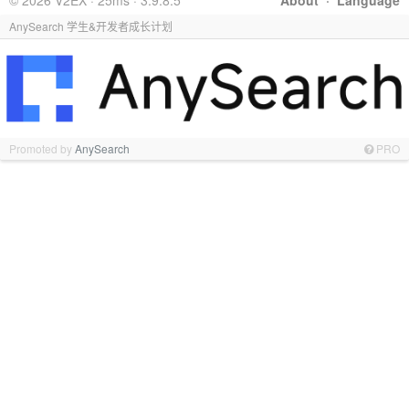
© 2026 V2EX · 25ms · 3.9.8.5
About
·
Language
AnySearch 学生&开发者成长计划
Promoted by
AnySearch
PRO