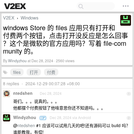
V2EX
Windows
›
windows Store 的 files 应用只有打开和
付费两个按钮，点击打开没反应是怎么回事
？这个是微软的官方应用吗？写着 file-com
munity 的。
By
Windyzhou
at Dec 28, 2024 · 2560 views
files
打开
付费
8 replies
•
2024-12-29 00:07:28 +08:00
ntedshen
Dec 28, 2024
1
哥们。。。说真的。。。
他都摆个付费按钮了他啥意思你还不知道吗。。。
Windyzhou
Dec 28, 2024 via Android
OP
2
@
ntedshen
#1 应该可以试用几天的吧!还有源码可以 build 吗？
谁能教我，有偿!