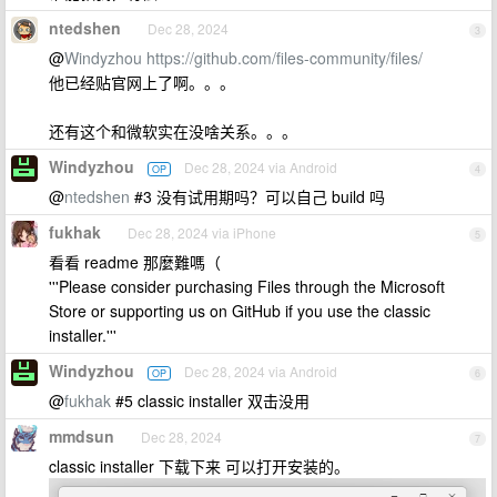
ntedshen
Dec 28, 2024
3
@
Windyzhou
https://github.com/files-community/files/
他已经贴官网上了啊。。。
还有这个和微软实在没啥关系。。。
Windyzhou
Dec 28, 2024 via Android
OP
4
@
ntedshen
#3 没有试用期吗？可以自己 build 吗
fukhak
Dec 28, 2024 via iPhone
5
看看 readme 那麼難嗎（
'''Please consider purchasing Files through the Microsoft
Store or supporting us on GitHub if you use the classic
installer.'''
Windyzhou
Dec 28, 2024 via Android
OP
6
@
fukhak
#5 classic installer 双击没用
mmdsun
Dec 28, 2024
7
classic installer 下载下来 可以打开安装的。