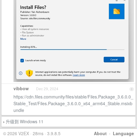
vibbow
Dec 29, 2024
8
https://cdn.files.community/files/stable/Files.Package_3.6.0.0_
Stable_Test/Files.Package_3.6.0.0_x64_arm64_Stable.msixb
undle
升级到 Windows 11
›
© 2026 V2EX · 28ms · 3.9.8.5
About
·
Language