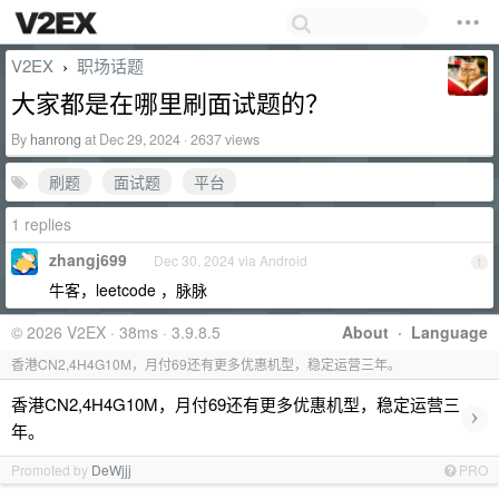
V2EX
职场话题
›
大家都是在哪里刷面试题的？
By
hanrong
at Dec 29, 2024 · 2637 views
刷题
面试题
平台
1 replies
zhangj699
Dec 30, 2024 via Android
1
牛客，leetcode ，脉脉
© 2026 V2EX · 38ms · 3.9.8.5
About
·
Language
香港CN2,4H4G10M，月付69还有更多优惠机型，稳定运营三年。
香港CN2,4H4G10M，月付69还有更多优惠机型，稳定运营三
›
年。
Promoted by
DeWjjj
PRO