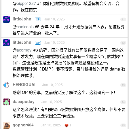
@
pippo1227
#4 你们也做数据要素啊。希望有机会交流、合
作。我在南京
littleJohn
Jan 10, 2025
OP
11
@
coolcools
#5 去年 24 年 1 月才开始数据资产入表，您这也算
最早进入行业的一批人了。
littleJohn
Jan 10, 2025
OP
12
@
acorngyl
#6 的确，国外很早就有公司做数据交易了。国内这
两年才发力。现在国内数据流通共享有一个概念交“可信数据空
间”，这也是政策是重点发展的数据流通基础设施之一。
数据管理计划（ DMP ）我不清楚，目前我接触的还是 dama 数
据治理体系。
HENQIGUAI
Jan 10, 2025
13
感谢 OP 的分享，之前确实没了解过这个，这就研究一下！
dacapoday
Jan 10, 2025
14
这个怎么赚钱？有相关省市级数据集团开放这个岗位，但都不要
求技术经验，且要求国企工作经历。
gopher404
Jan 10, 2025
1
15