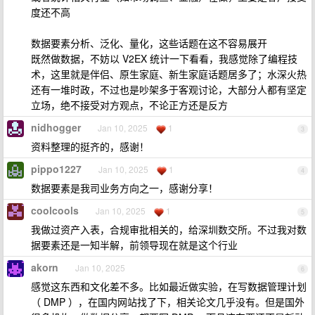
度还不高
数据要素分析、泛化、量化，这些话题在这不容易展开
既然做数据，不妨以 V2EX 统计一下看看，我感觉除了编程技
术，这里就是伴侣、原生家庭、新生家庭话题居多了；水深火热
还有一堆时政，不过也是吵架多于客观讨论，大部分人都有坚定
立场，绝不接受对方观点，不论正方还是反方
nidhogger
Jan 10, 2025
1
3
资料整理的挺齐的，感谢！
pippo1227
Jan 10, 2025
1
4
数据要素是我司业务方向之一，感谢分享！
coolcools
Jan 10, 2025
1
5
我做过资产入表，合规审批相关的，给深圳数交所。不过我对数
据要素还是一知半解，前领导现在就是这个行业
akorn
Jan 10, 2025
6
感觉这东西和文化差不多。比如最近做实验，在写数据管理计划
（ DMP ），在国内网站找了下，相关论文几乎没有。但是国外