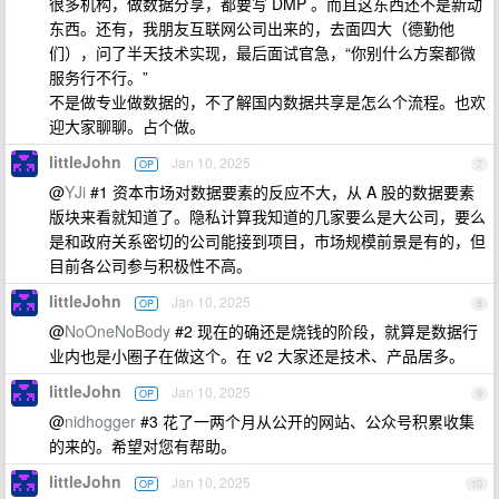
很多机构，做数据分享，都要写 DMP 。而且这东西还不是新动
东西。还有，我朋友互联网公司出来的，去面四大（德勤他
们），问了半天技术实现，最后面试官急，“你别什么方案都微
服务行不行。”
不是做专业做数据的，不了解国内数据共享是怎么个流程。也欢
迎大家聊聊。占个做。
littleJohn
Jan 10, 2025
OP
7
@
YJi
#1 资本市场对数据要素的反应不大，从 A 股的数据要素
版块来看就知道了。隐私计算我知道的几家要么是大公司，要么
是和政府关系密切的公司能接到项目，市场规模前景是有的，但
目前各公司参与积极性不高。
littleJohn
Jan 10, 2025
OP
8
@
NoOneNoBody
#2 现在的确还是烧钱的阶段，就算是数据行
业内也是小圈子在做这个。在 v2 大家还是技术、产品居多。
littleJohn
Jan 10, 2025
OP
9
@
nidhogger
#3 花了一两个月从公开的网站、公众号积累收集
的来的。希望对您有帮助。
littleJohn
Jan 10, 2025
OP
10