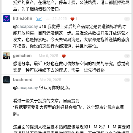
抵押的资产。在将地产，停车计费，公铁路费，港口都抵押殆尽
后，为了继续借钱的借口。
littleJohn
Jan 22, 2025
1
OP
21
@
dacapoday
#19 我觉得上架后的产品肯定是要遵循标准的才
能开放购买，目前还没到这一步。最近公共数据开发开放运营才
发文，也是探索吧。今天去省局沟通，大家都是抱着谨慎的态度
在摸索，你说的这些行内都知道，并且也害怕。
gemchen
Mar 6, 2025
1
22
感谢分享，最近正好也在做可信数据空间的相关的研究，感觉确
实是一种可以持续下去的模式，需要一些先行者👍
bushnerd
Mar 20, 2025
23
@
dacapoday
很认同你的观点。
看过一些关于投资的文章，里面提到
“数据要素受到大模型的利好将会腾飞”，这个观点让我有点费
解。
这里面的提到大模型技术指的应该是现的 LLM 吗？ LLM 需要的