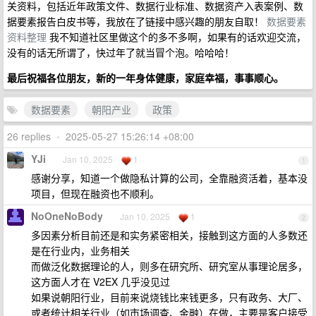
关资料，包括近年政策文件、数据行业标准、数据资产入表案例、数
据要素报告白皮书等，我放在了链接中感兴趣的朋友自取！
数据要素
资料整理
我不知道社区里做这个的多不多啊，如果有的话欢迎交流，
没有的话无所谓了，快过年了就当冒个泡。哈哈哈！
最后祝福各位朋友，新的一年身体健康，家庭幸福，事事顺心。
数据要素
朝阳产业
政策
26 replies
•
2025-05-27 15:26:14 +08:00
YJi
Jan 10, 2025
1
1
感谢分享，知道一个做隐私计算的公司，全靠融资活着，基本没
项目，但现在融资也不顺利。
NoOneNoBody
Jan 10, 2025
1
2
多因素分析目前还是和实务紧密相关，接触到这方面的人多数还
是在行业内，业务相关
而做泛化数据理论的人，则多在研究所、研究室从事理论居多，
这方面人才在 V2EX 几乎没见过
如果说朝阳行业，目前来说烧钱比来钱更多，只有政务、大厂、
或者统计相关行业（如市场调查、金融）在做，主要是客户接受