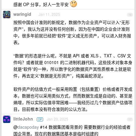
感谢 OP 分享，好人一生平安
waringid
Jan 11, 2025
16
按照中国会计准则的新规定，数据作为企业资产可以计入“无形
资产”，我认为这并没有任何创新，因为在中国的企业会计准则
中，很多年前就已经把“软件”定义成无形资产，可以进入财务报
表。
“数据”的形态是什么呢，不就是 API 或者 XLS 、TXT 、CSV 文
件吗？或者就是 010101 的二进制机器代码，这些技术对象本身
就是“软件”的一种，所以数字化的数据资产其性质根本上就是软
件，再去定义“数据是无形资产”，纯属画蛇添足。
软件资产的估值方式一般采用购置（包括重置）价格或者开发成
本，数据也可以采用类似方式，然而数据生成是自动的、甚至是
熵增，所以实际估值非常困难——我经历过几个数据资产估值项
目，目前根本没有符合准则的公认方法。
littleJohn
Jan 20, 2025
OP
17
@
dacapoday
#14 数据集团看背景的 需要数据行业的经验或者
国企背景。现在的数据集团基本是临时组建的