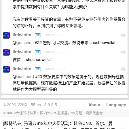
是语料并不是数据要素里常提到的数据，不太理解这个和数据要
素中提到数据有什么关联？为啥能大涨呢？
我有时候看关于投资的文章，有种不是你专业范围内的你觉得会
的讲的正好，直到讲到了你的专业领域。
littleJohn
May 27, 2025
OP
24
@
gemchen
#22 您好 可以交流。数说未来 shushuoweilai
littleJohn
May 27, 2025
OP
25
微信 ：shushuoweilai
littleJohn
May 27, 2025
OP
26
@
bushnerd
#23 数据要素中的数据是属于的。现在数据局在搞
高质量数据集，现在数据标注的产业开始发展，数据标注的数据
就是作为大模型语料集的
© 2026 V2EX · 55ms · 3.9.8.5
About
·
Language
618年中大促即将结束：国内外VPS服务器，99元起，续费代金券
[即将结束] 腾讯云618年中大促活动：硅谷CN2、首尔、曼