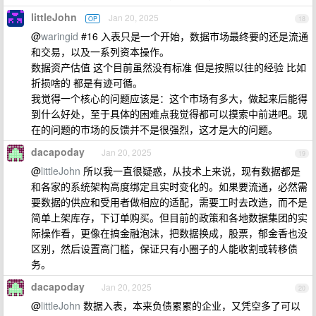
littleJohn
Jan 20, 2025
OP
18
@
waringid
#16 入表只是一个开始，数据市场最终要的还是流通
和交易，以及一系列资本操作。
数据资产估值 这个目前虽然没有标准 但是按照以往的经验 比如
折损啥的 都是有迹可循。
我觉得一个核心的问题应该是：这个市场有多大，做起来后能得
到什么好处，至于具体的困难点我觉得都可以摸索中前进吧。现
在的问题的市场的反馈并不是很强烈，这才是大的问题。
dacapoday
Jan 20, 2025
19
@
littleJohn
所以我一直很疑惑，从技术上来说，现有数据都是
和各家的系统架构高度绑定且实时变化的。如果要流通，必然需
要数据的供应和受用者做相应的适配，需要工时去改造，而不是
简单上架库存，下订单购买。但目前的政策和各地数据集团的实
际操作看，更像在搞金融泡沫，把数据换成，股票，郁金香也没
区别，然后设置高门槛，保证只有小圈子的人能收割或转移债
务。
dacapoday
Jan 20, 2025
20
@
littleJohn
数据入表，本来负债累累的企业，又凭空多了可以