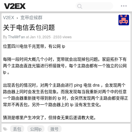
V2EX
宽带症候群
›
关于电信丢包问题
By
TheMrFan
at Jan 13, 2025 · 2333 views
位置四川电信千兆宽带，有公网 ip
每隔一段时间大概几个小时，宽带就会出现掉包问题。家庭拓扑下有
两个主路由直连光猫进行桥接拨号，每个主路由都有一个独立的公网
ip 。
出现丢包的情况时，对两个主路由进行 ping 电信 dns ，会发现两个
路由器上同时会发生丢包现象。而我发现每当我重新对两个中的任意
一个路由器重新拨号得到新的 ip 时，会突然发现两个主路由都变得正
常并不再丢包，另外一个路由器上的 ip 没有发生变化。
猜测是哪里产生冲突了，但排查无果后遂请教大佬。
丢包
公网ip
拨号