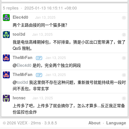
5 replies
•
2025-01-13 16:15:11 +08:00
Elec4d0
Jan 13, 2025
1
两个主路由接的同一个猫多拨？
tool3d
Jan 13, 2025
2
我是电信高峰期掉包，不好排查。猜是小区出口宽带满了，做了
QoS 限制。
TheMrFan
Jan 13, 2025
OP
3
@
Elec4d0
是的，完全两个独立的网段
TheMrFan
Jan 13, 2025
OP
4
@
tool3d
我这里倒不存在这种问题，重新拨号就能持续用一段时
间不丢包，非常玄学
lvcnsc
Jan 13, 2025
5
上传多了吧，上传多了就会搞你了，怎么才算多...反正我正常备
份监控也会炸
© 2026 V2EX · 29ms · 3.9.8.5
About
·
Language