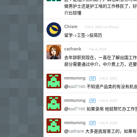
做男护士还是护工啥的工作移民了，好
介比较懂
Chism
Feb 6, 2025 via iPhone
留学->工签->投简历
catfrank
Feb 6, 2025
去年辞职到现在，一直在了解出国工作
部分需要通过中介，中介费上万，还要
mrmurong
Feb 6, 2025
OP
@
asd7160
不知道产品类的有没有机
mrmurong
Feb 6, 2025
OP
@
asd7160
如果录用 他就帮忙办工作
mrmurong
Feb 6, 2025
OP
@
catfrank
大多是底层普工的，如果有