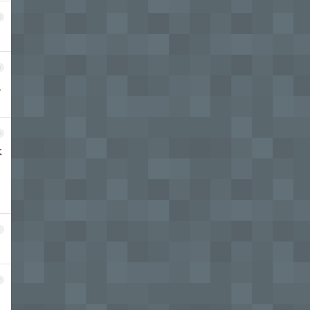
8
9
小
0
不
1
2