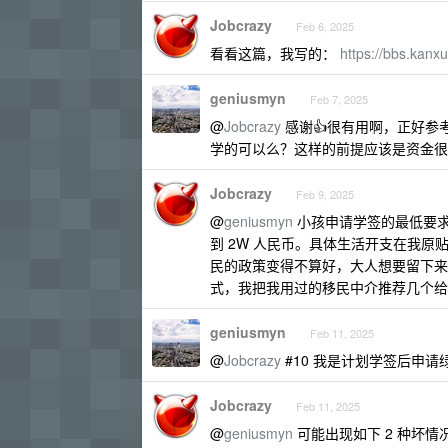
Jobcrazy
Feb 6, 2025
看看这篇，我写的：
https://bbs.kan
geniusmyn
Feb 7, 2025
@
Jobcrazy
感谢👍很有用啊，正好参
学的可以么？这样的前提应该是资金很
Jobcrazy
Feb 9, 2025
@
geniusmyn
小孩申请学签的最低要
到 2W 人民币。具体生活开支在我原
民的政策变得不算好，大人想要留下来
式，我把我用过的移民中介推荐几个给
geniusmyn
Feb 11, 2025
@
Jobcrazy
#10 我是计划学签后申
Jobcrazy
Feb 11, 2025
@
geniusmyn
可能出现如下 2 种坏情