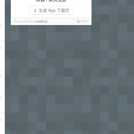
📱 生成 App 下载页
Promoted by
mzshxz
PRO
3
4
5
6
7