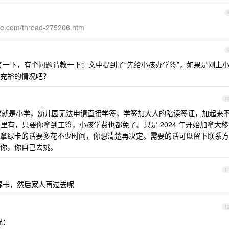
xue.com/thread-275206.htm
考一下，有个问题请教一下：文中提到了“先给小孩办学签”，如果是刚上
充裕的情况吧？
1
求就是小学，幼儿园无法申请直接学签，学签加大人的陪读签证，加起来
贴里有，只要你拿到工签，小孩学费也都免了。只是 2024 年开始加拿大移
拿绿卡的话要多花不少时间，你想清楚再决定。需要的话可以留下联系方
你，你自己去挑。
1
请绿卡，然后家人再过去呢
1
况：