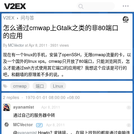
V2EX
问与答
›
怎么通过cmwap上Gtalk之类的非80端口
的应用
By
MCVector
at Apr 8, 2011 · 3931 views
现在有一个linux的手机，安装了openSSH，无限cmwap流量的卡，以
及一个国外的linux vps。cmwap只开放了80端口，只能浏览网页，怎
么才能通过ssh方式使用其它端口的应用呢？我想这个应该是可行的
吧，和翻墙的原理差不多的说。。
cmwap
端口
Linux
2 replies
•
1970-01-01 08:00:00 +08:00
ayanamist
Apr 8, 2011
1
通过自己的服务器中转
MCVector
Apr 8, 2011
OP
2
@
ayanamist
Howto? 求链接，， 在网上找到的都是通过电脑连