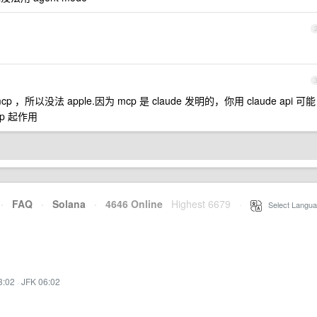
没法 apple.因为 mcp 是 claude 发明的，你用 claude api 可能
p 起作用
·
FAQ
·
Solana
·
4646 Online
Highest 6679
·
Select Langua
3:02
·
JFK 06:02