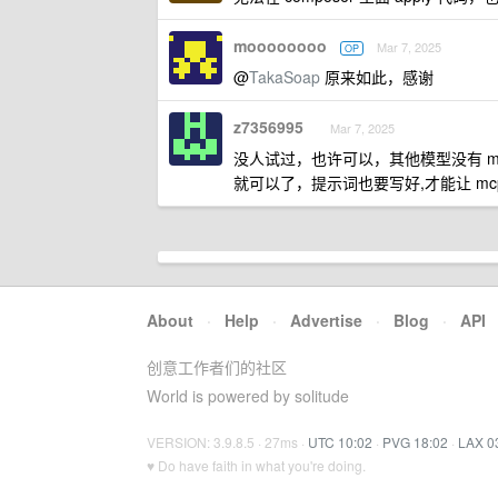
moooooooo
Mar 7, 2025
OP
@
TakaSoap
原来如此，感谢
z7356995
Mar 7, 2025
没人试过，也许可以，其他模型没有 mcp ，所以
就可以了，提示词也要写好,才能让 mc
About
·
Help
·
Advertise
·
Blog
·
API
创意工作者们的社区
World is powered by solitude
VERSION: 3.9.8.5 · 27ms ·
UTC 10:02
·
PVG 18:02
·
LAX 0
♥ Do have faith in what you're doing.