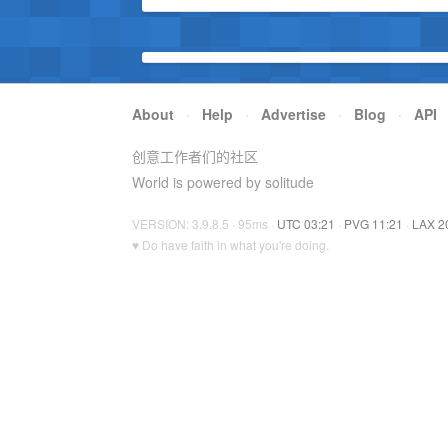
About
·
Help
·
Advertise
·
Blog
·
API
创意工作者们的社区
World is powered by solitude
VERSION: 3.9.8.5 · 95ms ·
UTC 03:21
·
PVG 11:21
·
LAX 2
♥ Do have faith in what you're doing.