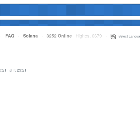
·
FAQ
·
Solana
·
3252 Online
Highest 6679
·
Select Langua
0:21
·
JFK 23:21