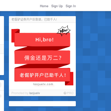
Home
Sign Up
Sign In
老倔驴证券开户巨靠谱，已助千人!
Promoted by
laojuelv
PRO
1