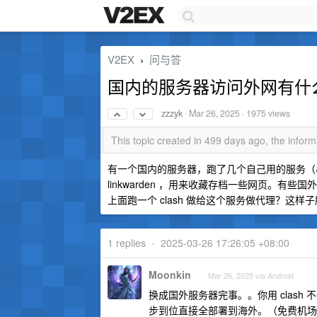
V2EX
问与答
›
国内的服务器访问外网有什
zzzyk
·
Mar 26, 2025
· 1975 views
This topic created in 499 days ago, the info
有一个国内的服务器，跑了几个自己用的服务（小
linkwarden ，用来收藏存档一些网页。
上面跑一个 clash 做给这个服务做代理？这样
1 replies
•
2025-03-26 17:26:05 +08:00
Moonkin
Mar 26, 2025 via Android
换成国外服务器完事。。你用 clas
步到位直接全部署到海外。（免费机场