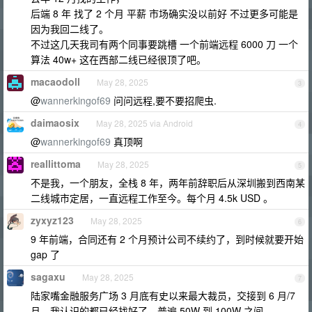
后端 8 年 找了 2 个月 平薪 市场确实没以前好 不过更多可能是
因为我回二线了。
不过这几天我司有两个同事要跳槽 一个前端远程 6000 刀 一个
算法 40w+ 这在西部二线已经很顶了吧。
macaodoll
May 28, 2025
3
@
wannerkingof69
问问远程,要不要招爬虫.
daimaosix
May 28, 2025 via Android
4
@
wannerkingof69
真顶啊
reallittoma
May 28, 2025
5
不是我，一个朋友，全栈 8 年，两年前辞职后从深圳搬到西南某
二线城市定居，一直远程工作至今。每个月 4.5k USD 。
zyxyz123
May 28, 2025
6
9 年前端，合同还有 2 个月预计公司不续约了，到时候就要开始
gap 了
sagaxu
May 28, 2025
7
陆家嘴金融服务广场 3 月底有史以来最大裁员，交接到 6 月/7
月，我认识的都已经找好了，普遍 50W 到 100W 之间