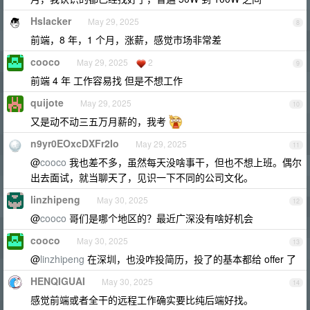
Hslacker
May 29, 2025
8
前端，8 年，1 个月，涨薪，感觉市场非常差
cooco
May 29, 2025
2
9
前端 4 年 工作容易找 但是不想工作
quijote
May 29, 2025
10
又是动不动三五万月薪的，我考
n9yr0EOxcDXFr2Io
May 29, 2025
11
@
cooco
我也差不多，虽然每天没啥事干，但也不想上班。偶尔
出去面试，就当聊天了，见识一下不同的公司文化。
linzhipeng
May 30, 2025
12
@
cooco
哥们是哪个地区的？最近广深没有啥好机会
cooco
May 30, 2025
13
@
linzhipeng
在深圳，也没咋投简历，投了的基本都给 offer 了
HENQIGUAI
May 30, 2025
14
感觉前端或者全干的远程工作确实要比纯后端好找。