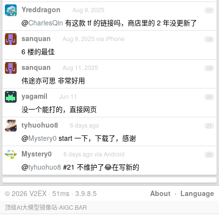
Yreddragon
Aug 9, 2025
17
@
CharlesQin
有这款 tf 的链接吗，商店里的 2 年没更新了
sanquan
Aug 9, 2025 via iPhone
18
6 楼的最佳
sanquan
Aug 11, 2025
19
伟途亦可思 非常好用
yagamil
Jun 11
20
没一个能打的，直接网页
tyhuohuo8
6 days ago
21
@
Mystery0
start 一下，下载了，感谢
Mystery0
6 days ago via Android
22
@
tyhuohuo8
#21 不维护了😂在写新的
© 2026 V2EX · 51ms · 3.9.8.5
About
·
Language
顶级AI大模型镜像站-AIGC.BAR