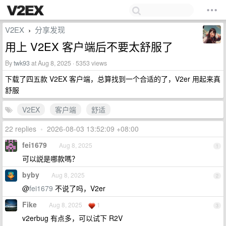
V2EX
分享发现
›
用上 V2EX 客户端后不要太舒服了
By
twk93
at Aug 8, 2025 · 5353 views
下载了四五款 V2EX 客户端，总算找到一个合适的了，V2er 用起来真
舒服
V2EX
客户端
舒适
22 replies
•
2026-08-03 13:52:09 +08:00
fei1679
Aug 8, 2025
1
可以説是哪款嗎？
byby
Aug 8, 2025
2
@
fei1679
不说了吗，V2er
Fike
Aug 8, 2025
1
3
v2erbug 有点多，可以试下 R2V