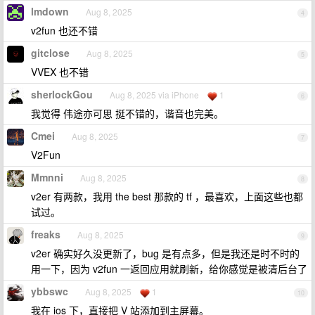
lmdown
Aug 8, 2025
4
v2fun 也还不错
gitclose
Aug 8, 2025
5
VVEX 也不错
sherlockGou
Aug 8, 2025 via iPhone
1
6
我觉得 伟途亦可思 挺不错的，谐音也完美。
Cmei
Aug 8, 2025
7
V2Fun
Mmnni
Aug 8, 2025
8
v2er 有两款，我用 the best 那款的 tf ，最喜欢，上面这些也都
试过。
freaks
Aug 8, 2025
9
v2er 确实好久没更新了，bug 是有点多，但是我还是时不时的
用一下，因为 v2fun 一返回应用就刷新，给你感觉是被清后台了
ybbswc
Aug 8, 2025
1
10
我在 ios 下，直接把 V 站添加到主屏幕。