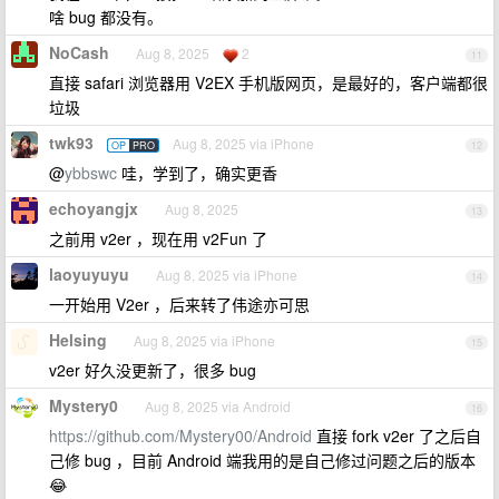
啥 bug 都没有。
NoCash
Aug 8, 2025
2
11
直接 safari 浏览器用 V2EX 手机版网页，是最好的，客户端都很
垃圾
twk93
Aug 8, 2025 via iPhone
OP
PRO
12
@
ybbswc
哇，学到了，确实更香
echoyangjx
Aug 8, 2025
13
之前用 v2er ，现在用 v2Fun 了
laoyuyuyu
Aug 8, 2025 via iPhone
14
一开始用 V2er ，后来转了伟途亦可思
Helsing
Aug 8, 2025 via iPhone
15
v2er 好久没更新了，很多 bug
Mystery0
Aug 8, 2025 via Android
16
https://github.com/Mystery00/Android
直接 fork v2er 了之后自
己修 bug ，目前 Android 端我用的是自己修过问题之后的版本
😂