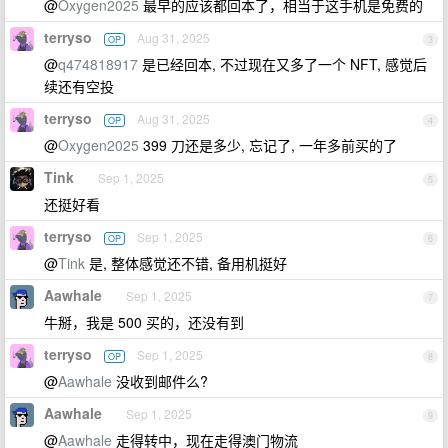
@
Oxygen2025
最早的应该都回本了，相当于这手机是免费的
terryso
Aug 31, 2025
OP
3
@
q474818917
是已经回本, 不过现在又多了一个 NFT, 感觉后
续还有空投
terryso
Aug 31, 2025
OP
4
@
Oxygen2025
399 刀还是多少, 忘记了, 一年多前买的了
Tink
Sep 1, 2025
5
还挺好看
terryso
Sep 1, 2025
OP
6
@
Tink
是, 整体感觉还不错, 备用机挺好
Aawhale
Sep 1, 2025
7
牛掰，我是 500 买的，还没有到
terryso
Sep 1, 2025
OP
8
@
Aawhale
没收到邮件么?
Aawhale
Sep 1, 2025
9
@
Aawhale
走得转中，现在走得澳门物流