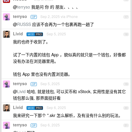
@
terryso
我是问 你 的 朋友、、、、
terryso
Sep 2, 2025 via iPhone
OP
17
@
RUSSS
应该不会再为一个包裹再跑一趟了
Livid
Sep 5, 2025
MOD
PRO
18
我的也终于收到了。
试了一下内置的钱包 App ，貌似真的就只是一个钱包，好像都
没有办法在浏览器里用。
钱包 App 里也没有内置浏览器。
terryso
Sep 5, 2025
OP
19
@
Livid
哈哈, 就是钱包, 可以买币和 xStock, 实用性是没有其它
钱包那么强, 那界面挺好看
Livid
Sep 6, 2025
MOD
PRO
20
我来研究一下那个 *.skr 怎么解析，及有没有什么别的玩法。
terryso
Sep 6, 2025
OP
21