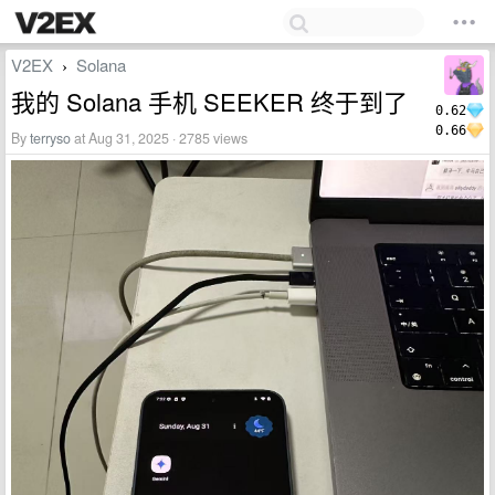
V2EX
Solana
›
我的 Solana 手机 SEEKER 终于到了
0.62
0.66
By
terryso
at Aug 31, 2025 · 2785 views