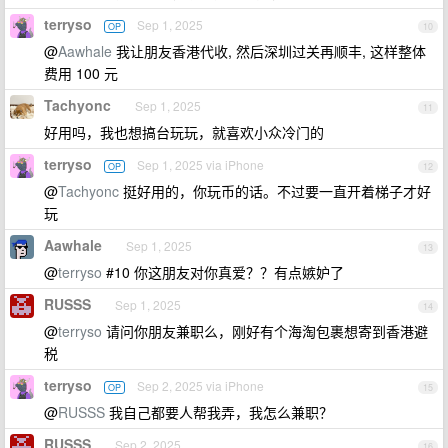
terryso
Sep 1, 2025
OP
10
@
Aawhale
我让朋友香港代收, 然后深圳过关再顺丰, 这样整体
费用 100 元
Tachyonc
Sep 1, 2025
11
好用吗，我也想搞台玩玩，就喜欢小众冷门的
terryso
Sep 1, 2025 via iPhone
OP
12
@
Tachyonc
挺好用的，你玩币的话。不过要一直开着梯子才好
玩
Aawhale
Sep 1, 2025
13
@
terryso
#10 你这朋友对你真爱？？有点嫉妒了
RUSSS
Sep 1, 2025
14
@
terryso
请问你朋友兼职么，刚好有个海淘包裹想寄到香港避
税
terryso
Sep 2, 2025 via iPhone
OP
15
@
RUSSS
我自己都要人帮我弄，我怎么兼职？
RUSSS
Sep 2, 2025
16