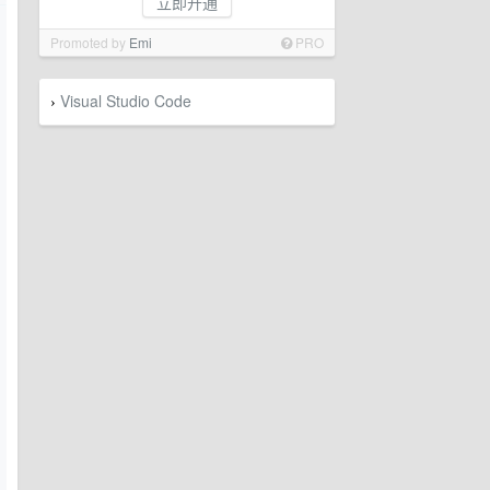
立即开通
Promoted by
Emi
PRO
Visual Studio Code
›