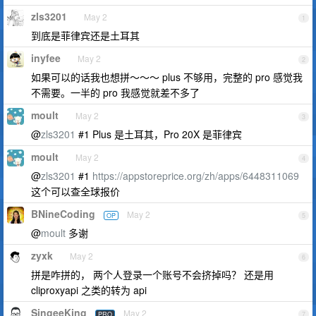
zls3201
May 2
1
到底是菲律宾还是土耳其
inyfee
May 2
2
如果可以的话我也想拼～～～ plus 不够用，完整的 pro 感觉我
不需要。一半的 pro 我感觉就差不多了
moult
May 2
3
@
zls3201
#1 Plus 是土耳其，Pro 20X 是菲律宾
moult
May 2
4
@
zls3201
#1
https://appstoreprice.org/zh/apps/6448311069
这个可以查全球报价
BNineCoding
May 2
OP
5
@
moult
多谢
zyxk
May 2
6
拼是咋拼的， 两个人登录一个账号不会挤掉吗？ 还是用
cliproxyapi 之类的转为 api
SingeeKing
May 2
PRO
7