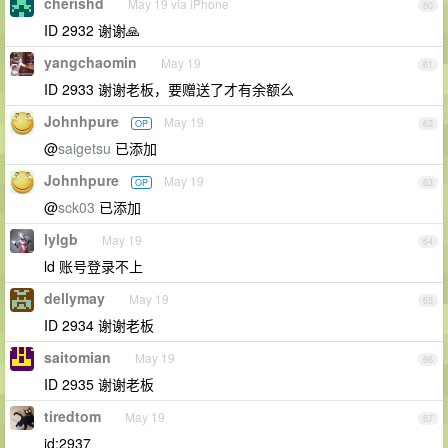
cherishd
May 19 via iPhone
60
ID 2932 谢谢🙏
yangchaomin
May 19
61
ID 2933 谢谢老板，要赠送了才有余额么
Johnhpure
May 19
OP
62
@
saigetsu
已添加
Johnhpure
May 19
OP
63
@
sck03
已添加
lylgb
May 19
64
ld 账号登录不上
dellymay
May 19
65
ID 2934 谢谢老板
saitomian
May 19
66
ID 2935 谢谢老板
tiredtom
May 19
67
id:2937