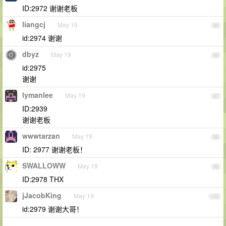
ID:2972 谢谢老板
liangcj
May 19
95
id:2974 谢谢
dbyz
May 19
96
id:2975
谢谢
lymanlee
May 19
97
ID:2939
谢谢老板
wwwtarzan
May 19
98
ID: 2977 谢谢老板！
SWALLOWW
May 19
99
ID:2978 THX
jJacobKing
May 19
100
id:2979 谢谢大哥！