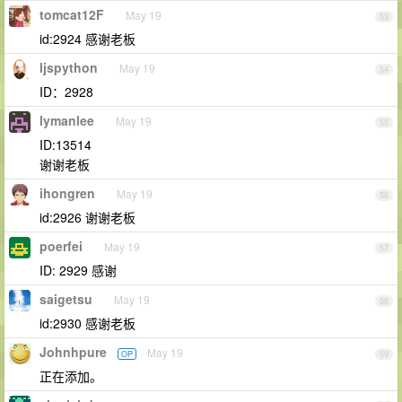
tomcat12F
May 19
53
id:2924 感谢老板
ljspython
May 19
54
ID：2928
lymanlee
May 19
55
ID:13514
谢谢老板
ihongren
May 19
56
id:2926 谢谢老板
poerfei
May 19
57
ID: 2929 感谢
saigetsu
May 19
58
id:2930 感谢老板
Johnhpure
May 19
OP
59
正在添加。