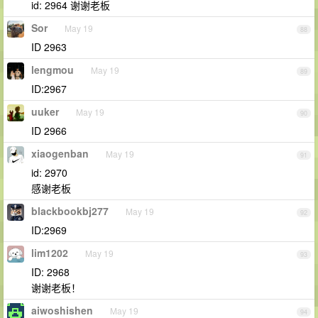
id: 2964 谢谢老板
Sor
May 19
88
ID 2963
lengmou
May 19
89
ID:2967
uuker
May 19
90
ID 2966
xiaogenban
May 19
91
id: 2970
感谢老板
blackbookbj277
May 19
92
ID:2969
lim1202
May 19
93
ID: 2968
谢谢老板！
aiwoshishen
May 19
94