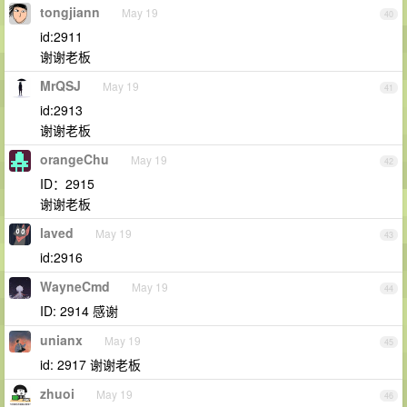
tongjiann
May 19
40
id:2911
谢谢老板
MrQSJ
May 19
41
id:2913
谢谢老板
orangeChu
May 19
42
ID：2915
谢谢老板
laved
May 19
43
id:2916
WayneCmd
May 19
44
ID: 2914 感谢
unianx
May 19
45
id: 2917 谢谢老板
zhuoi
May 19
46