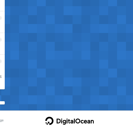
8
9
0
4
ge