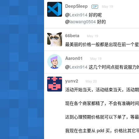
DeepSIeep
May 19
OP
@
Lexin914
好的呢
@
laowang0504
好的
66beta
May 19
最美丽的价格一般都是出现在前一个星
Aaron01
May 19
@
Lexin914
这几个时间点挺有说服力
yunv2
May 20
活动开始当天，活动结束当天，活动期
现在各个商家都精了，不会有准确时间
达到心理预期价格就可以下单了，等最
我现在也主要从 pdd 买，价格比其