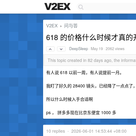
V2EX
问与答
›
618 的价格什么时候才真的
DeepSIeep
·
May 19
· 2062 views
This topic created in 82 days ago, the infor
有人说 618 以前一周，有人说提前一月。
我盯了好久的 28400 镜头，已经降了一点点
所以什么时候入手合适啊
ps ， 拼多多现在比京东便宜 1000 多
10 replies
•
2026-06-01 14:53:44 +08:00