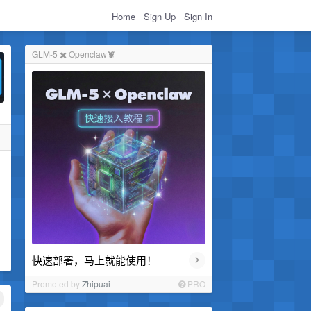
Home
Sign Up
Sign In
GLM-5 ✖️ Openclaw🦞
›
快速部署，马上就能使用！
Promoted by
Zhipuai
PRO