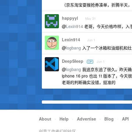
（京东淘宝耍猴抢券凑单，折腾半天，一看跟
happyyl
May 31
@
Lexin914
老哥，今天价格咋样，入
Lexin914
Jun 1
@
logbang
入了一个冰箱和油烟机和灶
DeepSIeep
Jun 1
OP
@
logbang
我追京东追了很久。昨天确实好
iphone 16 pro 也出 1t 版
老哥的判断确实没错，挺准的
About
·
Help
·
Advertise
·
Blog
·
API
创意工作者们的社区