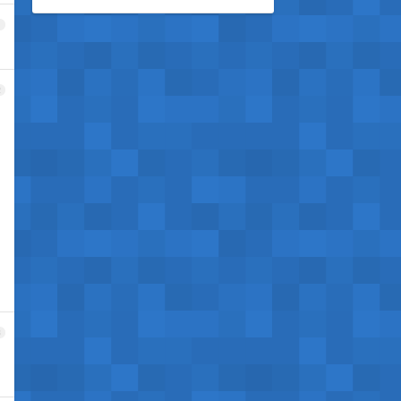
1
2
3
，