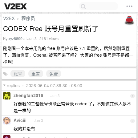
V2EX
程序员
›
CODEX Free 账号月重置刷新了
By
xyz8899
at Jun 3 · 2181 views
刚刚看一个本来用光的 free 账号应该是 7.1 重置的，居然刚刚重置
了，满血恢复，Openai 被骂回来了吗？ 大家的 free 账号是不是都一
样啊！
账号
重置
免费
7 replies
•
2026-06-04 07:39:30 +08:00
zhengfan2016
Jun 3
1
好像我的二验帐号也能正常登录 codex 了，不知道其他人是不
是一样的
Aviciii
Jun 3
2
我的并没有