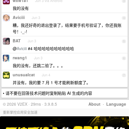
wxw1a1
Jun 3 via Android
3
我的没有
Aviciii
Jun 3
4
糟，我还好奇的退出登录了，结果要手机号验证了，你还我账
号！-_-!
BAT
Jun 3
5
@
Aviciii
#4 哈哈哈哈哈哈哈哈哈哈
rwang1
Jun 3
6
我的没有，还跳二验了。。。
unusualcat
Jun 4
7
并没有，我的要 7 月 1 号才能刷新额度了。
• 请不要在回答技术问题时复制粘贴 AI 生成的内容
© 2026 V2EX · 29ms · 3.9.8.5
About
·
Language
重新掌控应用安全加速