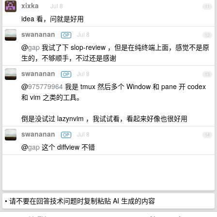
xixka
Jul 8
11
idea 看，问就是好用
swananan
Jul 8
OP
12
@
gap
我试了下 slop-review ，但是在纯终端上面，感觉不是原
生的，不够顺手，不过还是感谢
swananan
Jul 8
OP
13
@
975779964
我是 tmux 然后多个 Window 和 pane 开 codex
和 vim 之类的工具。
倒是没试过 lazynvim ，我试试看，看起来好像也很好用
swananan
Jul 8
OP
14
@
gap
这个 diffview 不错
• 请不要在回答技术问题时复制粘贴 AI 生成的内容