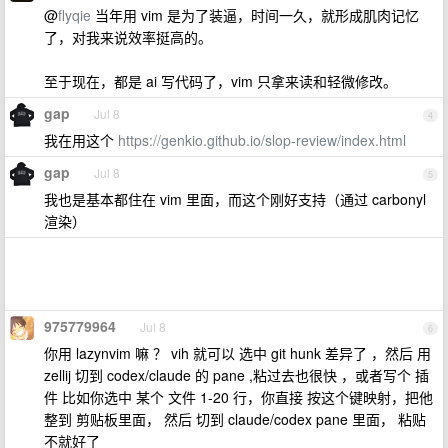
@
flyqie
当年用 vim 是为了装逼，时间一久，就形成肌肉记忆
了，对我来说效率挺高的。
至于现在，都是 ai 写代码了，vim 只拿来读和轻微修改。
gap
Jul 8
4
我在用这个
https://genkio.github.io/slop-review/index.html
gap
Jul 8
5
我也是基本都住在 vim 里面，而这个刚好支持（通过 carbonyl
渲染）
975779964
Jul 8
6
你用 lazynvim 嘛 ？ vih 就可以 选中 git hunk 差异了 ，然后 用
zellij 切到 codex/claude 的 pane ,粘过去也很快 ，或者写个 插
件 比如你选中 某个 文件 1-20 行，你直接 按这个键映射，把他
整到 剪贴板里面， 然后 切到 claude/codex pane 里面， 粘贴
不就好了